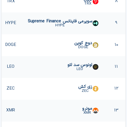
TRX
8
TRX
سوپرمی فاینانس Supreme Finance
HYPE
9
HYPE
دوج کوین
DOGE
10
DOGE
اونوس سد لئو
LEO
11
LEO
زی کش
ZEC
12
ZEC
مونرو
XMR
13
XMR