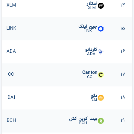
استلار
XLM
14
XLM
چین لینک
LINK
15
LINK
کاردانو
ADA
16
ADA
Canton
CC
17
CC
دای
DAI
18
DAI
بیت کوین کش
BCH
19
BCH