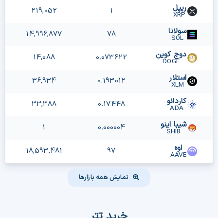
ریپل
219,052
1
XRP
سولانا
14,996,877
78
SOL
دوج کوین
14,088
0.073622
DOGE
استلار
36,934
0.193012
XLM
کاردانو
33,388
0.17448
ADA
شیبا اینو
1
0.000004
SHIB
اوه
18,593,481
97
AAVE
نمایش همه بازارها
خرید تتر