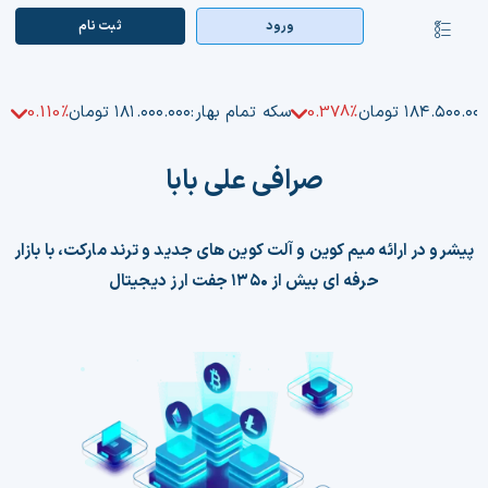
Ski
ورود
ثبت‌ نام
کنترلر
t
صفحه‌بندی
conten
صفحه اصلی
۱۸۴.۵۰۰.۰۰ تومان
0.378%
سکه تمام بهار:
۱۸۱.۰۰۰.۰۰۰ تومان
0.110%
بازار ارزها
صرافی علی بابا
اپلیکیشن
قیمت تتر
پیشرو در ارائه میم کوین و آلت کوین های جدید و ترند مارکت، با بازار
حرفه ای بیش از ۱۳۵۰ جفت ارز دیجیتال
راهنما
بازار معاملاتی
تابلوخوانی ارزهای دیجیتال
کوین مارکت کپ