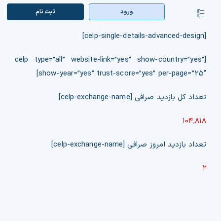
Ski
ورود
ثبت‌ نام
کنترلر
t
صفحه‌بندی
conten
صفحه اصلی
[celp-single-details-advanced-design]
[celp type=”all” website-link=”yes” show-country=”yes”
بازار ارزها
show-year=”yes” trust-score=”yes” per-page=”25″]
اپلیکیشن
تعداد کل بازدید صرافی [celp-exchange-name]
قیمت تتر
۱۰۴,۸۱۸
راهنما
تعداد بازدید امروز صرافی [celp-exchange-name]
بازار معاملاتی
۲
تابلوخوانی ارزهای دیجیتال
کوین مارکت کپ