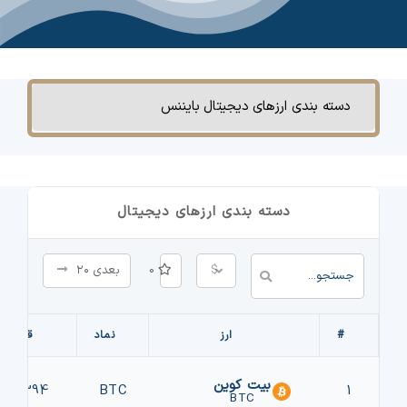
چت جی پی تی رایگان
فیلتر ارزهای دیجیتال
دسته بندی ارزهای دیجیتال بایننس
کارمزد
تماس با ما
دسته بندی ارزهای دیجیتال
دسته‌بندی ارزها
شاخص ترس و طمع
$
0
بعدی ۲۰
خرید تتر ارزان
#
ارز
نماد
قیمت
مشاوره خدمات مالی
بیت کوین
66,394
BTC
1
BTC