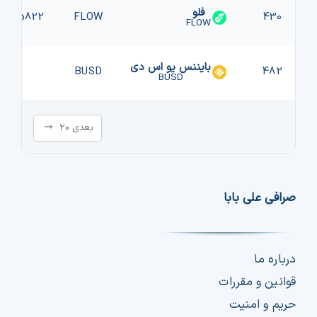
فلو
0.025822
FLOW
430
FLOW
بایننس یو اس دی
1
BUSD
482
BUSD
بعدی ۲۰
صرافی علی بابا
درباره ما
قوانین و مقررات
حریم و امنیت