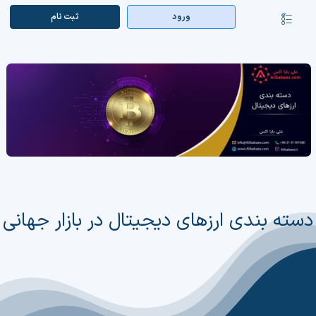
Ski
ورود
ثبت‌ نام
کنترلر
t
صفحه‌بندی
conten
صفحه اصلی
بازار ارزها
اپلیکیشن
قیمت تتر
راهنما
دسته بندی ارزهای دیجیتال در بازار جهانی
بازار معاملاتی
تابلوخوانی ارزهای دیجیتال
کوین مارکت کپ