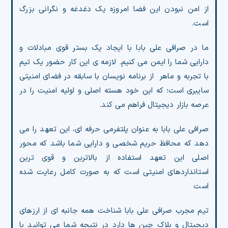
از امن نبودن این فضا امروزه یک دغدغه و نگرانی بزرگ
چت جی پی تی رایگان
است.
فیلتر ارزهای دیجیتال
ما در صرافی علی بابا با ایجاد یک بستر قوی مبادلات و
دارایی شما را ایمن می کنیم. لازمه ی این کار حضور یک تیم
کارمزد
با تجربه و ماهر از برنامه نویسان با سابقه در فضای امنیتی
سایبری است؛ که این خود هسته اصلی و اولیه امنیت را در
تماس با ما
عرصه بازار دیجیتال فراهم می کند.
دسته‌بندی ارزها
صرافی علی بابا به عنوان پلتفرمی حرفه ای، این تعهد را می
دهد که محافظ حریم شخصی و دارایی شما باشد که محور
شاخص ترس و طمع
اصلی این تعهد استفاده از بالاترین و قوی ترین
خرید تتر ارزان
استانداردهای امنیتی است که به صورت کامل رعایت شده
است
مشاوره خدمات مالی
تیم مجرب صرافی علی بابا شناخت همه جانبه ای از ارزهای
دیجیتال و بلاک چین ها دارد در نتیجه شما می توانید با