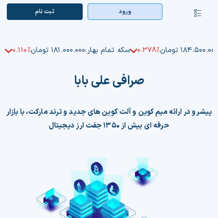
Ski
ورود
ثبت‌ نام
کنترلر
t
صفحه‌بندی
conten
صفحه اصلی
۱۸۴.۵۰۰.۰۰ تومان
0.378%
سکه تمام بهار:
۱۸۱.۰۰۰.۰۰۰ تومان
0.110%
بازار ارزها
صرافی علی بابا
اپلیکیشن
قیمت تتر
پیشرو در ارائه میم کوین و آلت کوین های جدید و ترند مارکت، با بازار
حرفه ای بیش از ۱۳۵۰ جفت ارز دیجیتال
راهنما
بازار معاملاتی
تابلوخوانی ارزهای دیجیتال
کوین مارکت کپ