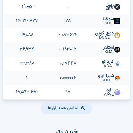
ریپل
219,052
1
XRP
سولانا
14,996,877
78
SOL
دوج کوین
14,088
0.073622
DOGE
استلار
36,934
0.193012
XLM
کاردانو
33,388
0.17448
ADA
شیبا اینو
1
0.000004
SHIB
اوه
18,593,481
97
AAVE
نمایش همه بازارها
خرید تتر