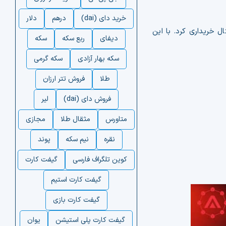
خرید دای (dai)
درهم
دلار
ال خریداری کرد. با این
دیفای
ربع سکه
سکه
سکه بهار آزادی
سکه گرمی
طلا
فروش تتر ارزان
فروش دای (dai)
لیر
متاورس
مثقال طلا
مجازی
نقره
نیم سکه
پوند
کوین تلگراف فارسی
گیفت کارت
گیفت کارت استیم
گیفت کارت بازی
گیفت کارت پلی استیشن
یوان