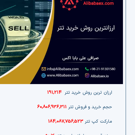
ارزان ترین روش خرید تتر
191,214
حجم خرید و فروش تتر
60,806,936,311
مارکت کپ تتر
184,087,756,523