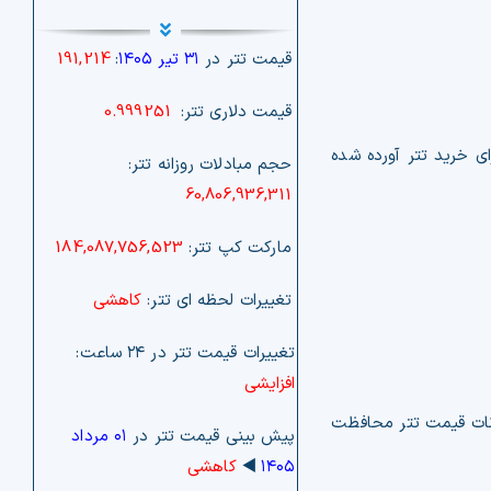
قیمت تتر در
۳۱ تیر ۱۴۰۵
:
191,214
قیمت دلاری تتر:
0.999251
ی خرید تتر آورده شده
حجم مبادلات روزانه تتر:
60,806,936,311
مارکت کپ تتر:
184,087,756,523
تغییرات لحظه ای تتر:
کاهشی
تغییرات قیمت تتر در ۲۴ ساعت:
افزایشی
سانات قیمت تتر محافظت
پیش بینی قیمت تتر در
۰۱ مرداد
۱۴۰۵
◀️
کاهشی