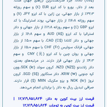
USD (US$)، جزء قدرتمندترین ارزهای جهان است.
بعد از دلار، یورو با کد ایزو EUR (€) و سهم روزانه
۳۲٫۳٪ از بازار جهانی، ین ژاپن با کد ایزو JPY (¥) و
سهم روزانه ۱۶٫۸٪ از بازار جهانی، پوند استرلینگ با کد
ایزو GBP (£) و سهم روزانه ۱۲٫۸٪ از بازار جهانی و دلار
استرالیا با کد ایزو AUD (A$) و سهم ۶٫۸٪ از بازار
جهانی و دلار کانادا CAD (C$)، با سهم ۵٫۰٪ از بازار
جهانی، فرانک سوئیس CHF (Fr) با سهم ۵٫۰٪ از بازار
جهانی و یوان چین با کد ایزو CNY (元) و سهم
۴٫۳٪ از بازار جهانی قرار دارند. در مرتبه‌های بعدی،
دلار زلاندنو NZD (NZ$)، کرون سوئد (kr) SEK، وون
کره جنوبی (₩) KRW، دلار سنگاپور SGD (S$)، کرون
نروژ NOK (kr) و پزو مکزیک MXN ($) قرار دارند.
صرافی تبدیل ریال به دلار را برایتان انجام می‌دهد.
قیمت ارز بیت کوین به دلار:
12,719,851,824
|
قیمت ارز بیت کوین به تومان:
12,719,851,824