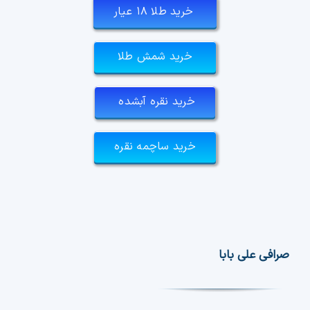
خرید طلا ۱۸ عیار
خرید شمش طلا
خرید نقره آبشده
خرید ساچمه نقره
صرافی علی بابا