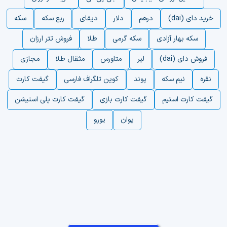
خرید دای (dai)
درهم
دلار
دیفای
ربع سکه
سکه
سکه بهار آزادی
سکه گرمی
طلا
فروش تتر ارزان
فروش دای (dai)
لیر
متاورس
مثقال طلا
مجازی
نقره
نیم سکه
پوند
کوین تلگراف فارسی
گیفت کارت
گیفت کارت استیم
گیفت کارت بازی
گیفت کارت پلی استیشن
یوان
یورو