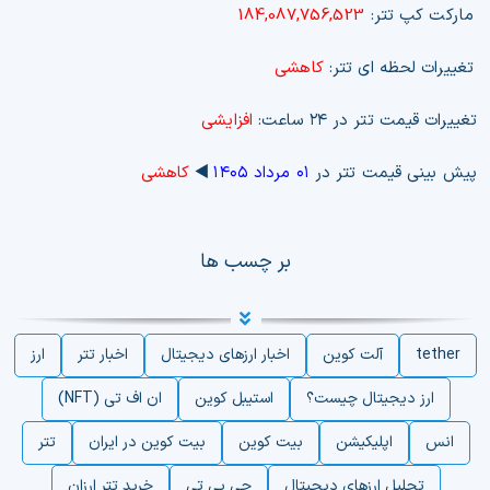
مارکت کپ تتر:
184,087,756,523
تغییرات لحظه ای تتر:
کاهشی
تغییرات قیمت تتر در ۲۴ ساعت:
افزایشی
پیش بینی قیمت تتر در
۰۱ مرداد ۱۴۰۵
◀️
کاهشی
بر چسب ها
tether
آلت کوین
اخبار ارزهای دیجیتال
اخبار تتر
ارز
ارز دیجیتال چیست؟
استیبل کوین
ان اف تی (NFT)
انس
اپلیکیشن
بیت کوین
بیت کوین در ایران
تتر
تحلیل ارزهای دیجیتال
جی پی تی
خرید تتر ارزان