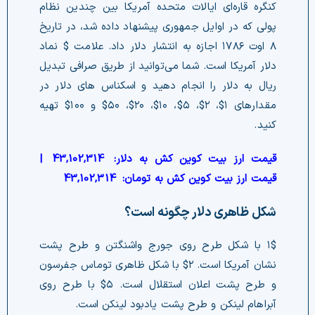
کنگره قاره‌ای ایالات متحده آمریکا بین چندین نظام
پولی که در اوایل جمهوری پیشنهاد داده شد، در تاریخ
۸ اوت ۱۷۸۶ اجازه به انتشار دلار داد. علامت $ نماد
دلار آمریکا است‌. شما می‌توانید از طریق صرافی تبدیل
ریال به دلار را انجام دهید و اسکناس های دلار در
مقدارهای ۱$، ۲$، ۵$، ۱۰$، ۲۰$، ۵۰$ و ۱۰۰$ تهیه
کنید.
قیمت ارز بیت کوین کش به دلار:
43,102,314
|
قیمت ارز بیت کوین کش به تومان:
43,102,314
شکل ظاهری دلار چگونه است؟
۱$ با شکل طرح روی جورج واشنگتن و طرح پشت
نشان آمریکا است. ۲$ با شکل ظاهری توماس جفرسون
و طرح پشت اعلان استقلال است. ۵$ با طرح روی
آبراهام لینکن و طرح پشت یادبود لینکن است.