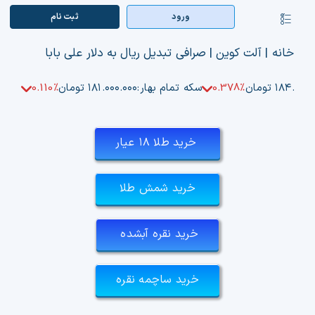
Ski
ورود
ثبت‌ نام
کنترلر
t
صفحه‌بندی
conten
صفحه اصلی
خانه
|
آلت کوین
|
صرافی تبدیل ریال به دلار علی بابا
بازار ارزها
۱۸۴.۵۰ تومان
0.378%
سکه تمام بهار:
۱۸۱.۰۰۰.۰۰۰ تومان
0.110%
اپلیکیشن
خرید طلا ۱۸ عیار
قیمت تتر
خرید شمش طلا
راهنما
بازار معاملاتی
خرید نقره آبشده
تابلوخوانی ارزهای دیجیتال
خرید ساچمه نقره
کوین مارکت کپ