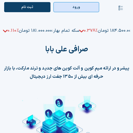
Ski
ورود
ثبت‌ نام
کنترلر
t
صفحه‌بندی
conten
صفحه اصلی
۱۸۴.۵۰۰.۰۰ تومان
0.378%
سکه تمام بهار:
۱۸۱.۰۰۰.۰۰۰ تومان
0.110%
بازار ارزها
صرافی علی بابا
اپلیکیشن
قیمت تتر
پیشرو در ارائه میم کوین و آلت کوین های جدید و ترند مارکت، با بازار
حرفه ای بیش از ۱۳۵۰ جفت ارز دیجیتال
راهنما
بازار معاملاتی
تابلوخوانی ارزهای دیجیتال
کوین مارکت کپ