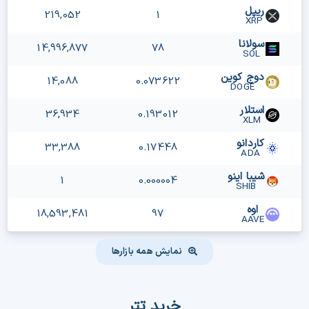
ریپل
219,052
1
XRP
سولانا
14,996,877
78
SOL
دوج کوین
14,088
0.073622
DOGE
استلار
36,934
0.193012
XLM
کاردانو
33,388
0.17448
ADA
شیبا اینو
1
0.000004
SHIB
اوه
18,593,481
97
AAVE
نمایش همه بازارها
خرید تتر