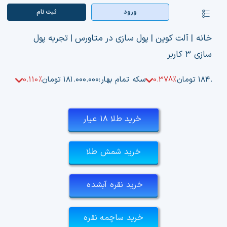
Ski
ورود
ثبت‌ نام
کنترلر
t
صفحه‌بندی
conten
صفحه اصلی
خانه
|
آلت کوین
|
پول سازی در متاورس | تجربه پول
سازی ۳ کاربر
بازار ارزها
۱۸۴.۵۰ تومان
0.378%
سکه تمام بهار:
۱۸۱.۰۰۰.۰۰۰ تومان
0.110%
اپلیکیشن
قیمت تتر
خرید طلا ۱۸ عیار
راهنما
خرید شمش طلا
بازار معاملاتی
خرید نقره آبشده
تابلوخوانی ارزهای دیجیتال
کوین مارکت کپ
خرید ساچمه نقره