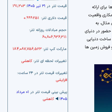
قیمت تتر در
۳۱ تیر ۱۴۰۵
:
191,303
برای ارائه
همکاری واقعیت
قیمت دلاری تتر:
0.999251
 مثال، به
حجم مبادلات روزانه تتر:
 حضور در دنیای
60,806,936,311
ه ساخت دنیایی
 و فروش زمین ها
مارکت کپ تتر:
184,087,756,523
تغییرات لحظه ای تتر:
کاهشی
تغییرات قیمت تتر در ۲۴ ساعت:
افزایشی
پیش بینی قیمت تتر در
۰۱ مرداد
۱۴۰۵
◀️
کاهشی