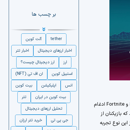
بر چسب ها
tether
آلت کوین
اخبار ارزهای دیجیتال
اخبار تتر
ارز
ارز دیجیتال چیست؟
استیبل کوین
ان اف تی (NFT)
انس
اپلیکیشن
بیت کوین
بیت کوین در ایران
تتر
در حال حاضر، برخی از جنبه‌های متاورس در بازی‌های ویدیویی موجود با قابلیت اینترنت مانند Second Life، Minecraft و Fortnite ادغام
تحلیل ارزهای دیجیتال
ه بازیکنان از
جی پی تی
خرید تتر ارزان
این نوع تجربه