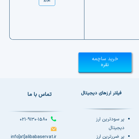
خرید ساچمه
نقره
فیلتر ارزهای دیجیتال
تماس با ما
پر سودترین ارز
021-9130-1580
دیجیتال
پر ضررترین ارز
info[at]alibabaservat.ir