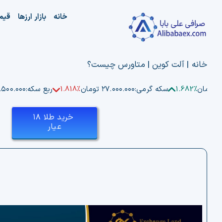
Ski
خانه
بازار ارزها
قیم
t
conten
خانه
|
آلت کوین
|
متاورس چیست؟
ن
1.682%
سکه گرمی:
۲۷.۰۰۰.۰۰۰ تومان
1.818%
ربع سکه:
۵۲.۵۰۰.۰۰۰ ت
خرید طلا ۱۸
عیار