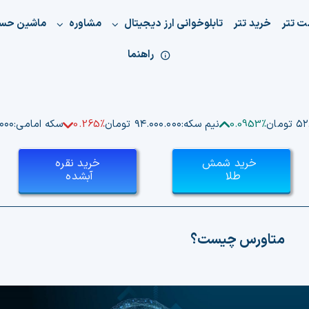
ت تتر
خرید تتر
تابلوخوانی ارز دیجیتال
مشاوره
ماشین حس
راهنما
ومان
0.0953%
نیم سکه:
۹۴.۰۰۰.۰۰۰ تومان
0.265%
سکه امامی:
۰.۰۰۰
خرید شمش
خرید نقره
طلا
آبشده
متاورس چیست؟