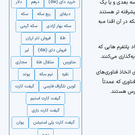
سه بعدی و یا یک
خرید دای (dai)
درهم
دلار
جهیزات انقدر پیشرفته تر هستند
دیفای
ربع سکه
سکه
ه در آن اقدا مبه
سکه بهار آزادی
سکه گرمی
طلا
فروش تتر ارزان
روسافت با هدف ایجاد پلتفرم هایی که
فروش دای (dai)
لیر
متاورس
مثقال طلا
مجازی
 اتخاذ فناوری‌های
نقره
نیم سکه
پوند
گسترش اینترنت به VR وجود داشته باشد، فناوری که عمدتاً
کوین تلگراف فارسی
گیفت کارت
ورس هستند.
گیفت کارت استیم
گیفت کارت بازی
گیفت کارت پلی استیشن
یوان
یورو