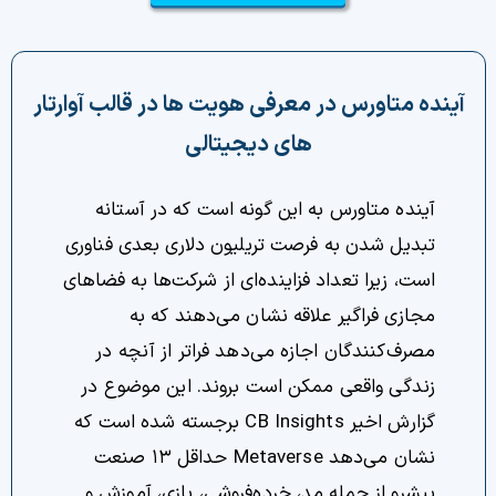
چت جی پی تی رایگان
فیلتر ارزهای دیجیتال
آینده متاورس در معرفی هویت ها در قالب آوارتار
های دیجیتالی
کارمزد
تماس با ما
آینده متاورس به این گونه است که در آستانه
تبدیل شدن به فرصت تریلیون دلاری بعدی فناوری
دسته‌بندی ارزها
است، زیرا تعداد فزاینده‌ای از شرکت‌ها به فضاهای
مجازی فراگیر علاقه نشان می‌دهند که به
شاخص ترس و طمع
مصرف‌کنندگان اجازه می‌دهد فراتر از آنچه در
خرید تتر ارزان
زندگی واقعی ممکن است بروند. این موضوع در
گزارش اخیر CB Insights برجسته شده است که
مشاوره خدمات مالی
نشان می‌دهد Metaverse حداقل ۱۳ صنعت
پیشرو از جمله مد، خرده‌فروشی، بازی، آموزش و