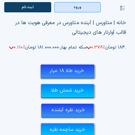
Ski
ورود
ثبت‌ نام
کنترلر
t
صفحه‌بندی
conten
صفحه اصلی
خانه
|
متاورس
|
آینده متاورس در معرفی هویت ها در
قالب آوارتار های دیجیتالی
بازار ارزها
۱۸۴.۵۰ تومان
0.378%
سکه تمام بهار:
۱۸۱.۰۰۰.۰۰۰ تومان
0.110%
اپلیکیشن
قیمت تتر
خرید طلا ۱۸ عیار
راهنما
خرید شمش طلا
بازار معاملاتی
خرید نقره آبشده
تابلوخوانی ارزهای دیجیتال
کوین مارکت کپ
خرید ساچمه نقره