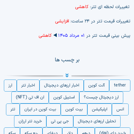
تغییرات لحظه ای تتر:
کاهشی
تغییرات قیمت تتر در ۲۴ ساعت:
افزایشی
پیش بینی قیمت تتر در
۰۱ مرداد ۱۴۰۵
◀️
کاهشی
بر چسب ها
tether
آلت کوین
اخبار ارزهای دیجیتال
اخبار تتر
ارز
ارز دیجیتال چیست؟
استیبل کوین
ان اف تی (NFT)
انس
اپلیکیشن
بیت کوین
بیت کوین در ایران
تتر
تحلیل ارزهای دیجیتال
جی پی تی
خرید تتر ارزان
خرید دای (dai)
درهم
دلار
دیفای
ربع سکه
سکه