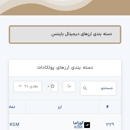
چت جی پی تی رایگان
فیلتر ارزهای دیجیتال
دسته بندی ارزهای دیجیتال بایننس
کارمزد
تماس با ما
دسته بندی ارزهای پولکادات
دسته‌بندی ارزها
شاخص ترس و طمع
$
0
بعدی ۲۰
خرید تتر ارزان
#
ارز
نماد
مشاوره خدمات مالی
کوزاما
KSM
329
KSM