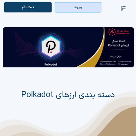
Ski
ورود
ثبت‌ نام
کنترلر
t
صفحه‌بندی
conten
صفحه اصلی
بازار ارزها
اپلیکیشن
قیمت تتر
راهنما
دسته بندی ارزهای Polkadot
بازار معاملاتی
تابلوخوانی ارزهای دیجیتال
کوین مارکت کپ