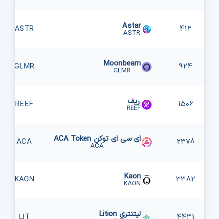
Astar
ASTR
412
ASTR
Moonbeam
GLMR
924
GLMR
ریف
REEF
1506
REEF
ای سی ای توکن ACA Token
ACA
2378
ACA
Kaon
KAON
3382
KAON
لیتنتری Lition
LIT
4431