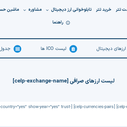
ت تتر
خرید تتر
تابلوخوانی ارز دیجیتال
مشاوره
ماشین حس
راهنما
 ارزهای دیجیتال
لیست ICO ها
جدول 
لیست ارزهای صرافی [celp-exchange-name]
] [celp type=”all” website-link=”yes” show-country=”yes” show-year=”yes” trust-