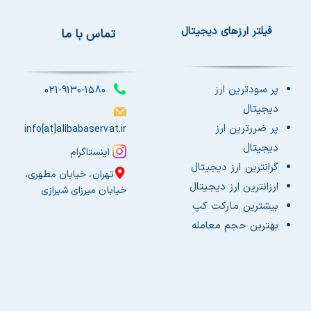
فیلتر ارزهای دیجیتال
تماس با ما
پر سودترین ارز
021-9130-1580
دیجیتال
پر ضررترین ارز
info[at]alibabaservat.ir
دیجیتال
اینستاگرام
گرانترین ارز دیجیتال
تهران، خیابان مطهری،
ارزانترین ارز دیجیتال
خیابان میرزای شیرازی
بیشترین مارکت کپ
بهترین حجم معامله