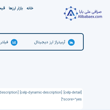
Ski
خانه
بازار ارزها
قیم
t
conten
آربیتراژ ارز دیجیتال
فیلتر
score=”yes”]