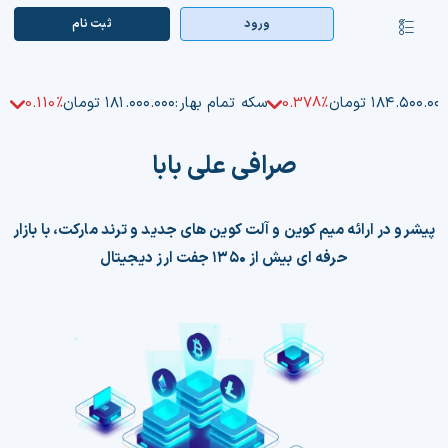
Ski
ورود
ثبت‌ نام
کنترلر
t
صفحه‌بندی
conten
صفحه اصلی
۱۸۴.۵۰۰.۰۰ تومان
0.378%
سکه تمام بهار:
۱۸۱.۰۰۰.۰۰۰ تومان
0.110%
بازار ارزها
صرافی علی بابا
اپلیکیشن
قیمت تتر
پیشرو در ارائه میم کوین و آلت کوین های جدید و ترند مارکت، با بازار
حرفه ای بیش از ۱۳۵۰ جفت ارز دیجیتال
راهنما
بازار معاملاتی
تابلوخوانی ارزهای دیجیتال
کوین مارکت کپ