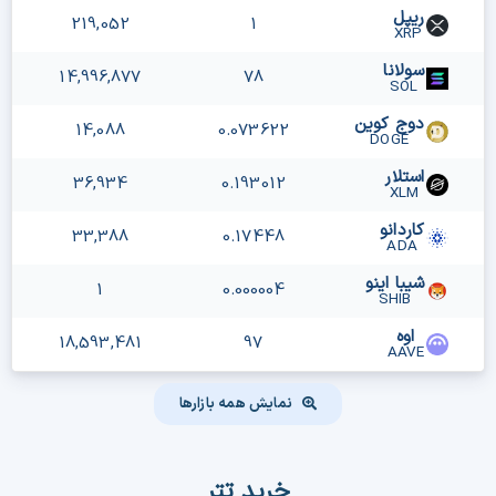
ریپل
219,052
1
XRP
سولانا
14,996,877
78
SOL
دوج کوین
14,088
0.073622
DOGE
استلار
36,934
0.193012
XLM
کاردانو
33,388
0.17448
ADA
شیبا اینو
1
0.000004
SHIB
اوه
18,593,481
97
AAVE
نمایش همه بازارها
خرید تتر