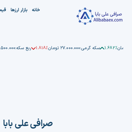
Ski
خانه
بازار ارزها
قیم
t
conten
ن
1.682%
سکه گرمی:
۲۷.۰۰۰.۰۰۰ تومان
1.818%
ربع سکه:
۵۲.۵۰۰.۰۰۰ ت
صرافی علی بابا