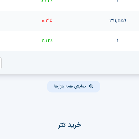
0.22%
1
0.19%
291,559
2.12%
1
نمایش همه بازارها
خرید تتر