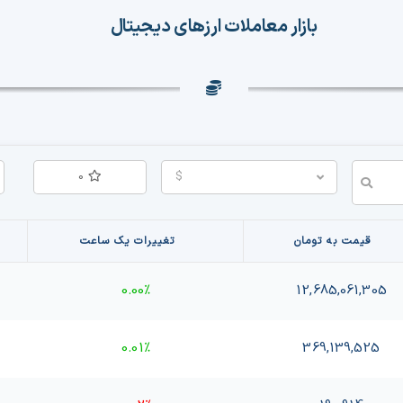
بازار معاملات ارزهای دیجیتال
0
$
قیمت به تومان
تغییرات یک ساعت
0.00%
12,685,061,305
0.01%
369,139,525