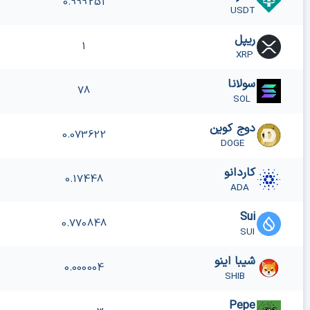
0.999251
USDT
ریپل
1
XRP
سولانا
78
SOL
دوج کوین
0.073622
DOGE
کاردانو
0.17448
ADA
Sui
0.770848
SUI
شیبا اینو
0.000004
SHIB
Pepe