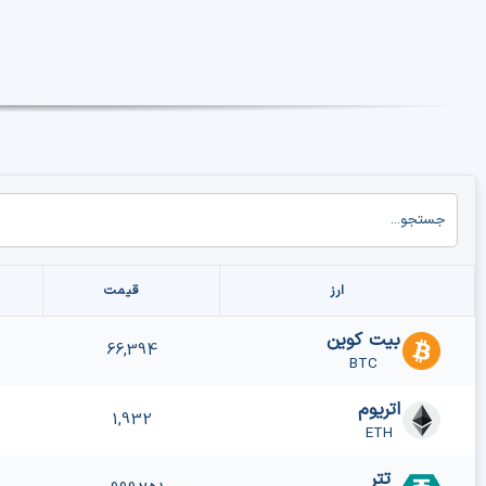
ارز
قیمت
بیت کوین
66,394
BTC
اتریوم
1,932
ETH
تتر