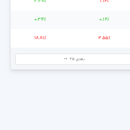
3.38%
1.16%
0.34%
0.16%
18.81%
3.55%
بعدی ۲۵