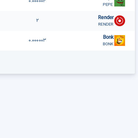
0.000003
PEPE
Render
2
RENDER
Bonk
0.000003
BONK