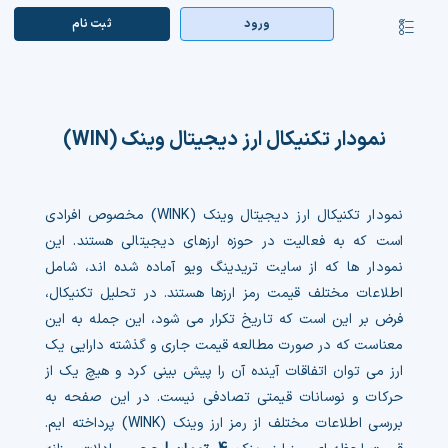
Ski
ورود
ثبت‌ نام
کنترلر
t
صفحه‌بندی
conten
صفحه اصلی
بازار ارزها
نمودار تکنیکال ارز دیجیتال وینک (WIN)
اپلیکیشن
نمودار تکنیکال ارز دیجیتال وینک (WINK) مخصوص افرادی
قیمت تتر
است که به فعالیت در حوزه ارزهای دیجیتالی هستند. این
نمودار ها که از سایت تریدینگ ویو آماده شده اند، شامل
راهنما
اطلاعات مختلف قیمت رمز ارزها هستند. در تحلیل تکنیکال،
فرض بر این است که تاریخ تکرار می شود، این جمله به این
بازار معاملاتی
معناست که در صورت مطالعه قیمت جاری و گذشته دارایی یک
ارز می توان اتفاقات آینده آن را پیش بینی کرد و هیچ یک از
تابلوخوانی ارزهای دیجیتال
حرکات و نوسانات قیمتی تصادفی نیست. در این صفحه به
بررسی اطلاعات مختلف از رمز ارز وینک (WINK) پرداخته ایم.
کوین مارکت کپ