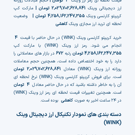
قیمت لحظه ای رمز ارز وینک
4
تومان |
حجم مبادلات روزانه
ارز دیجیتالی وینک
2,029,702,628,841
تومان |
مارکت کپ
چت جی پی تی رایگان
کریپتو کارنسی وینک
4,258,162,247,355
تومان |
وضعیت
لحظه ای ترید ارز مجازی وینک
کاهشی
فیلتر ارزهای دیجیتال
خرید کریپتو کارنسی وینک (WINK) در حال حاضر با قیمت
4
کارمزد
انجام می شود. رمز ارز وینک (WINK) با مارکت کپ
4,258,162,247,355
تومان
رتبه
672
در بازار های معاملاتی را
تماس با ما
دارد را به خود اختصاص داده است، همچنین حجم معاملات
روزانه ارز وینک (WINK) معادل
2,029,702,628,841
تومان
دسته‌بندی ارزها
است. برای فروش کریپتو کارنسی وینک (WINK) نرخ لحظه ای
آن را به خاطر داشته باشید که در حال حاضر معادل
4
تومان
شاخص ترس و طمع
است. همچنین تغییرات قیمت لحظه ای رمز ارز وینک (WINK)
در ۲۴ ساعت اخیر به صورت
کاهشی
بوده است.
خرید تتر ارزان
دسته بندی های نمودار تکنیکال ارز دیجیتال وینک
مشاوره خدمات مالی
(WINK)