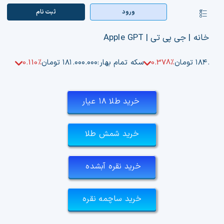
Ski
ورود
ثبت‌ نام
کنترلر
t
صفحه‌بندی
conten
صفحه اصلی
خانه
|
جی پی تی
|
Apple GPT
بازار ارزها
۱۸۴.۵۰ تومان
0.378%
سکه تمام بهار:
۱۸۱.۰۰۰.۰۰۰ تومان
0.110%
اپلیکیشن
خرید طلا ۱۸ عیار
قیمت تتر
خرید شمش طلا
راهنما
بازار معاملاتی
خرید نقره آبشده
تابلوخوانی ارزهای دیجیتال
خرید ساچمه نقره
کوین مارکت کپ