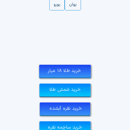
یوان
یورو
خرید طلا ۱۸ عیار
خرید شمش طلا
خرید نقره آبشده
خرید ساچمه نقره