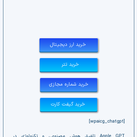
خرید ارز دیجیتال
خرید تتر
خرید شماره مجازی
خرید گیفت کارت
[wpaicg_chatgpt]
Apple GPT تلفیق هوش مصنوعی و تکنولوژی در