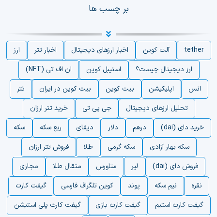
بر چسب ها
tether
آلت کوین
اخبار ارزهای دیجیتال
اخبار تتر
ارز
ارز دیجیتال چیست؟
استیبل کوین
ان اف تی (NFT)
انس
اپلیکیشن
بیت کوین
بیت کوین در ایران
تتر
تحلیل ارزهای دیجیتال
جی پی تی
خرید تتر ارزان
خرید دای (dai)
درهم
دلار
دیفای
ربع سکه
سکه
سکه بهار آزادی
سکه گرمی
طلا
فروش تتر ارزان
فروش دای (dai)
لیر
متاورس
مثقال طلا
مجازی
نقره
نیم سکه
پوند
کوین تلگراف فارسی
گیفت کارت
گیفت کارت استیم
گیفت کارت بازی
گیفت کارت پلی استیشن