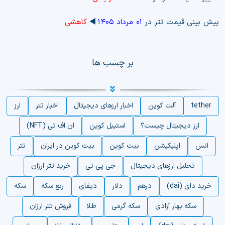
پیش بینی قیمت تتر در
۰۱ مرداد ۱۴۰۵
◀️
کاهشی
بر چسب ها
tether
آلت کوین
اخبار ارزهای دیجیتال
اخبار تتر
ارز
ارز دیجیتال چیست؟
استیبل کوین
ان اف تی (NFT)
انس
اپلیکیشن
بیت کوین
بیت کوین در ایران
تتر
تحلیل ارزهای دیجیتال
جی پی تی
خرید تتر ارزان
خرید دای (dai)
درهم
دلار
دیفای
ربع سکه
سکه
سکه بهار آزادی
سکه گرمی
طلا
فروش تتر ارزان