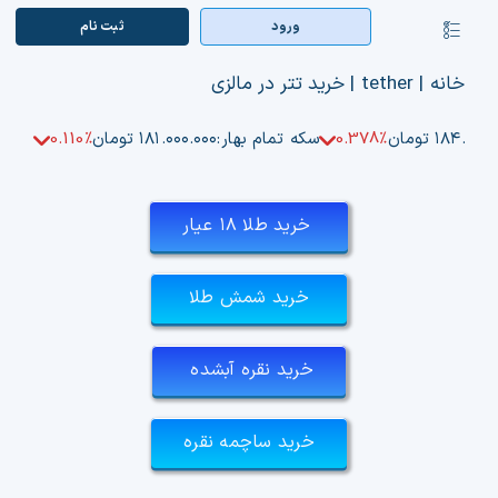
Ski
ورود
ثبت‌ نام
کنترلر
t
صفحه‌بندی
conten
صفحه اصلی
خانه
|
tether
|
خرید تتر در مالزی
بازار ارزها
۱۸۴.۵۰ تومان
0.378%
سکه تمام بهار:
۱۸۱.۰۰۰.۰۰۰ تومان
0.110%
اپلیکیشن
خرید طلا ۱۸ عیار
قیمت تتر
خرید شمش طلا
راهنما
بازار معاملاتی
خرید نقره آبشده
تابلوخوانی ارزهای دیجیتال
خرید ساچمه نقره
کوین مارکت کپ