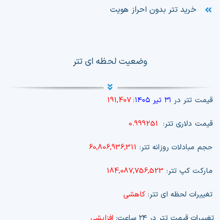
خرید تتر بدون احراز هویت
وضعیت لحظه ای تتر
قیمت تتر در
۳۱ تیر ۱۴۰۵
:
191,407
قیمت دلاری تتر:
0.999251
حجم مبادلات روزانه تتر:
60,806,936,311
مارکت کپ تتر:
184,087,756,523
تغییرات لحظه ای تتر:
کاهشی
تغییرات قیمت تتر در ۲۴ ساعت:
افزایشی