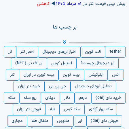
پیش بینی قیمت تتر در
۰۱ مرداد ۱۴۰۵
◀️
کاهشی
بر چسب ها
tether
آلت کوین
اخبار ارزهای دیجیتال
اخبار تتر
ارز
ارز دیجیتال چیست؟
استیبل کوین
ان اف تی (NFT)
انس
اپلیکیشن
بیت کوین
بیت کوین در ایران
تتر
تحلیل ارزهای دیجیتال
جی پی تی
خرید تتر ارزان
خرید دای (dai)
درهم
دلار
دیفای
ربع سکه
سکه
سکه بهار آزادی
سکه گرمی
طلا
فروش تتر ارزان
فروش دای (dai)
لیر
متاورس
مثقال طلا
مجازی