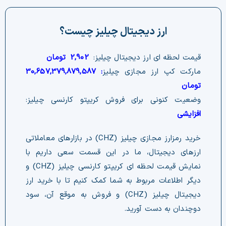
چت جی پی تی رایگان
ارز دیجیتال چیلیز چیست؟
فیلتر ارزهای دیجیتال
قیمت لحظه ای ارز دیجیتال چیلیز:
2,902
تومان
کارمزد
مارکت کپ ارز مجازی چیلیز
:
30,657,379,879,587
تومان
تماس با ما
وضعیت کنونی برای فروش کریپتو کارنسی چیلیز:
افزایشی
دسته‌بندی ارزها
خرید رمزارز مجازی چیلیز (CHZ) در بازارهای معاملاتی
شاخص ترس و طمع
ارزهای دیجیتال، ما در این قسمت سعی داریم با
نمایش قیمت لحظه ای کریپتو کارنسی چیلیز (CHZ) و
خرید تتر ارزان
دیگر اطلاعات مربوط به شما کمک کنیم تا با خرید ارز
دیجیتال چیلیز (CHZ) و فروش به موقع آن، سود
مشاوره خدمات مالی
دوچندان به دست آورید.