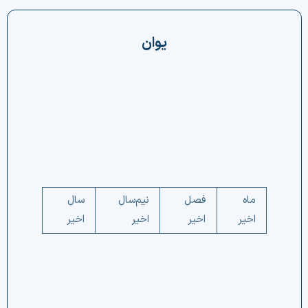
چت جی پی تی رایگان
یوان
فیلتر ارزهای دیجیتال
کارمزد
تماس با ما
دسته‌بندی ارزها
شاخص ترس و طمع
ماه
فصل
نیم‌سال
سال
اخیر
اخیر
اخیر
اخیر
خرید تتر ارزان
مشاوره خدمات مالی