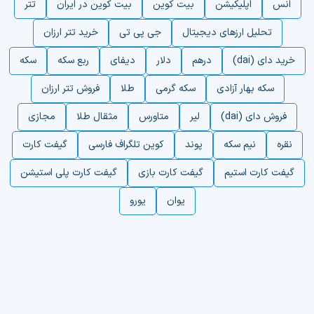
انس
اپلیکیشن
بیت کوین
بیت کوین در ایران
تتر
تحلیل ارزهای دیجیتال
جی پی تی
خرید تتر ارزان
خرید دای (dai)
درهم
دلار
دیفای
ربع سکه
سکه
سکه بهار آزادی
سکه گرمی
طلا
فروش تتر ارزان
فروش دای (dai)
لیر
متاورس
مثقال طلا
مجازی
نقره
نیم سکه
پوند
کوین تلگراف فارسی
گیفت کارت
گیفت کارت استیم
گیفت کارت بازی
گیفت کارت پلی استیشن
یوان
یورو