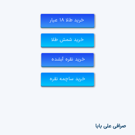
خرید طلا ۱۸ عیار
خرید شمش طلا
خرید نقره آبشده
خرید ساچمه نقره
صرافی علی بابا