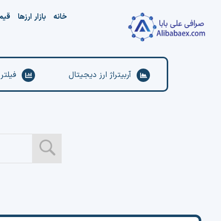
Ski
خانه
بازار ارزها
قیم
t
conten
آربیتراژ ارز دیجیتال
فیلتر