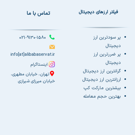
فیلتر ارزهای دیجیتال
تماس با ما
پر سودترین ارز
021-9130-1580
دیجیتال
پر ضررترین ارز
info[at]alibabaservat.ir
دیجیتال
اینستاگرام
گرانترین ارز دیجیتال
تهران، خیابان مطهری،
ارزانترین ارز دیجیتال
خیابان میرزای شیرازی
بیشترین مارکت کپ
بهترین حجم معامله