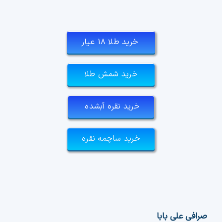
خرید طلا ۱۸ عیار
خرید شمش طلا
خرید نقره آبشده
خرید ساچمه نقره
صرافی علی بابا