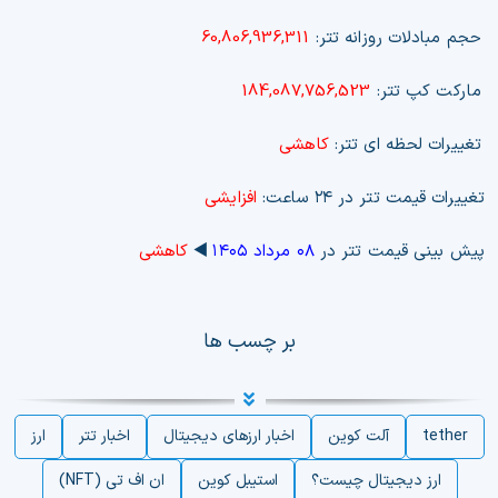
حجم مبادلات روزانه تتر:
60,806,936,311
مارکت کپ تتر:
184,087,756,523
تغییرات لحظه ای تتر:
کاهشی
تغییرات قیمت تتر در ۲۴ ساعت:
افزایشی
پیش بینی قیمت تتر در
۰۸ مرداد ۱۴۰۵
◀️
کاهشی
بر چسب ها
tether
آلت کوین
اخبار ارزهای دیجیتال
اخبار تتر
ارز
ارز دیجیتال چیست؟
استیبل کوین
ان اف تی (NFT)