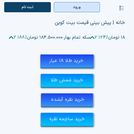
Ski
ورود
ثبت‌ نام
کنترلر
t
صفحه‌بندی
conten
صفحه اصلی
خانه
|
پیش بینی قیمت بیت کوین
بازار ارزها
۱۸۷ تومان
2.124%
سکه تمام بهار:
۱۸۴.۵۰۰.۰۰۰ تومان
2.188%
اپلیکیشن
خرید طلا ۱۸ عیار
قیمت تتر
خرید شمش طلا
راهنما
بازار معاملاتی
خرید نقره آبشده
تابلوخوانی ارزهای دیجیتال
خرید ساچمه نقره
کوین مارکت کپ