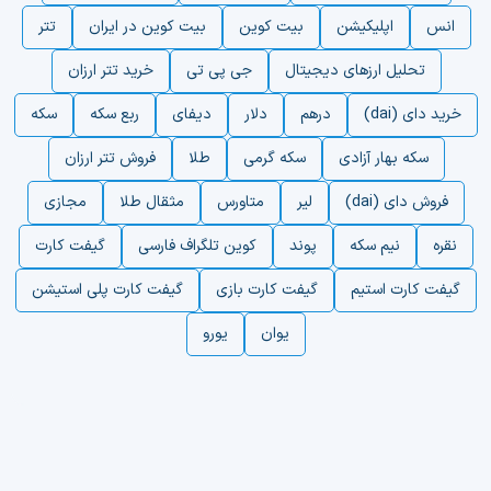
انس
اپلیکیشن
بیت کوین
بیت کوین در ایران
تتر
تحلیل ارزهای دیجیتال
جی پی تی
خرید تتر ارزان
خرید دای (dai)
درهم
دلار
دیفای
ربع سکه
سکه
سکه بهار آزادی
سکه گرمی
طلا
فروش تتر ارزان
فروش دای (dai)
لیر
متاورس
مثقال طلا
مجازی
نقره
نیم سکه
پوند
کوین تلگراف فارسی
گیفت کارت
گیفت کارت استیم
گیفت کارت بازی
گیفت کارت پلی استیشن
یوان
یورو