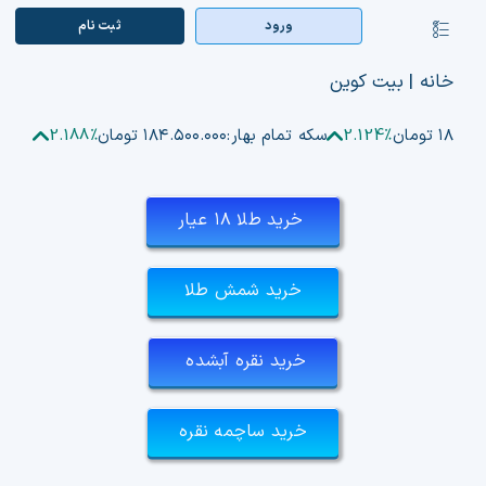
Ski
ورود
ثبت‌ نام
کنترلر
t
صفحه‌بندی
conten
صفحه اصلی
خانه
|
بیت کوین
بازار ارزها
۱۸۷ تومان
2.124%
سکه تمام بهار:
۱۸۴.۵۰۰.۰۰۰ تومان
2.188%
اپلیکیشن
خرید طلا ۱۸ عیار
قیمت تتر
خرید شمش طلا
راهنما
بازار معاملاتی
خرید نقره آبشده
تابلوخوانی ارزهای دیجیتال
خرید ساچمه نقره
کوین مارکت کپ