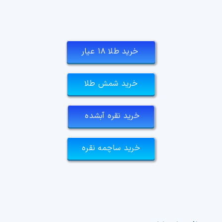
خرید طلا ۱۸ عیار
خرید شمش طلا
خرید نقره آبشده
خرید ساچمه نقره