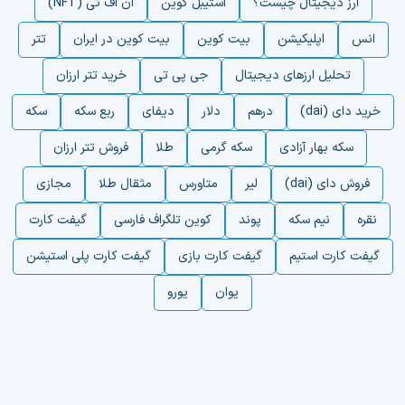
ارز دیجیتال چیست؟
استیبل کوین
ان اف تی (NFT)
انس
اپلیکیشن
بیت کوین
بیت کوین در ایران
تتر
تحلیل ارزهای دیجیتال
جی پی تی
خرید تتر ارزان
خرید دای (dai)
درهم
دلار
دیفای
ربع سکه
سکه
سکه بهار آزادی
سکه گرمی
طلا
فروش تتر ارزان
فروش دای (dai)
لیر
متاورس
مثقال طلا
مجازی
نقره
نیم سکه
پوند
کوین تلگراف فارسی
گیفت کارت
گیفت کارت استیم
گیفت کارت بازی
گیفت کارت پلی استیشن
یوان
یورو