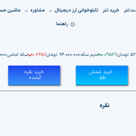
ت تتر
خرید تتر
تابلوخوانی ارز دیجیتال
مشاوره
ماشین حس
راهنما
ومان
0.0953%
نیم سکه:
۹۴.۰۰۰.۰۰۰ تومان
0.265%
سکه امامی:
۰.۰۰۰
خرید شمش
خرید نقره
طلا
آبشده
نقره