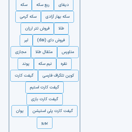
دیفای
ربع سکه
سکه
سکه بهار آزادی
سکه گرمی
طلا
فروش تتر ارزان
فروش دای (dai)
لیر
متاورس
مثقال طلا
مجازی
نقره
نیم سکه
پوند
کوین تلگراف فارسی
گیفت کارت
گیفت کارت استیم
گیفت کارت بازی
گیفت کارت پلی استیشن
یوان
یورو