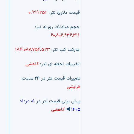
قیمت دلاری تتر:
0.999251
حجم مبادلات روزانه تتر:
60,806,936,311
مارکت کپ تتر:
184,087,756,523
تغییرات لحظه ای تتر:
کاهشی
تغییرات قیمت تتر در ۲۴ ساعت:
افزایشی
پیش بینی قیمت تتر در
۰۱ مرداد
۱۴۰۵
◀️
کاهشی