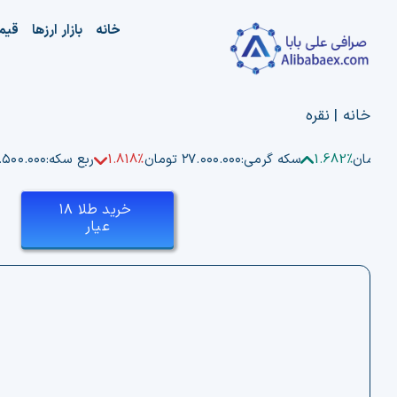
Ski
خانه
بازار ارزها
قیم
t
conten
خانه
|
نقره
ن
1.682%
سکه گرمی:
۲۷.۰۰۰.۰۰۰ تومان
1.818%
ربع سکه:
۵۲.۵۰۰.۰۰۰ ت
خرید طلا ۱۸
عیار