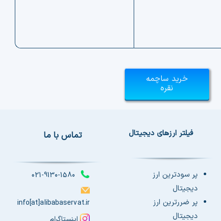
خرید ساچمه
نقره
فیلتر ارزهای دیجیتال
تماس با ما
پر سودترین ارز
021-9130-1580
دیجیتال
پر ضررترین ارز
info[at]alibabaservat.ir
دیجیتال
اینستاگرام