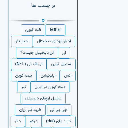
بر چسب ها
tether
آلت کوین
اخبار ارزهای دیجیتال
اخبار تتر
ارز
ارز دیجیتال چیست؟
استیبل کوین
ان اف تی (NFT)
انس
اپلیکیشن
بیت کوین
بیت کوین در ایران
تتر
تحلیل ارزهای دیجیتال
جی پی تی
خرید تتر ارزان
خرید دای (dai)
درهم
دلار