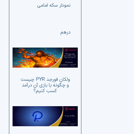
نمودار سکه امامی
درهم
چ
تح
کوی
ولکان فورجد PYR چیست
اف
و چگونه با بازی آن درآمد
کسب کنیم؟
آلت 
ار