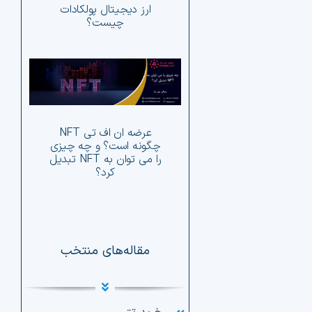
ارز دیجیتال پولکادات
چیست؟
چگو
آلت 
عرضه ان اف تی NFT
ان اف
چگونه است؟ و چه چیزی
را می توان به NFT تبدیل
کرد؟
مقاله‌های منتخب