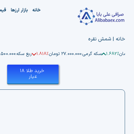
Ski
خانه
بازار ارزها
قیم
t
conten
خانه
|
شمش نقره
ن
1.682%
سکه گرمی:
۲۷.۰۰۰.۰۰۰ تومان
1.818%
ربع سکه:
۵۲.۵۰۰.۰۰۰ ت
خرید طلا ۱۸
عیار