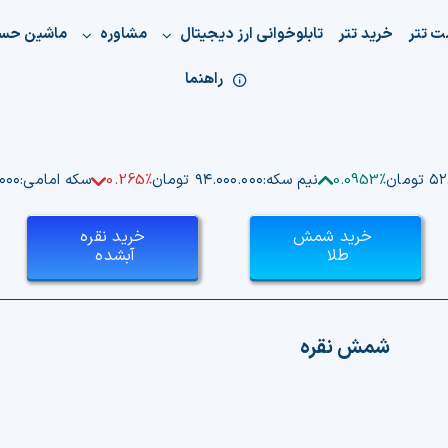
ت تتر
خرید تتر
تابلوخوانی ارز دیجیتال
مشاوره
ماشین حس
راهنما
ومان
0.0953%
نیم سکه:
۹۴.۰۰۰.۰۰۰ تومان
0.265%
سکه امامی:
۰.۰۰۰
خرید شمش
خرید نقره
طلا
آبشده
شمش نقره