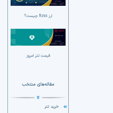
آلت 
ار
ارز frzss چیست؟
آلت
دیجی
تحلی
ار
قیمت تتر امروز
مقاله‌های منتخب
خرید تتر