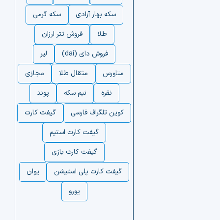
سکه بهار آزادی
سکه گرمی
طلا
فروش تتر ارزان
فروش دای (dai)
لیر
متاورس
مثقال طلا
مجازی
نقره
نیم سکه
پوند
کوین تلگراف فارسی
گیفت کارت
گیفت کارت استیم
گیفت کارت بازی
گیفت کارت پلی استیشن
یوان
یورو