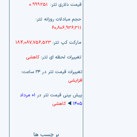
قیمت دلاری تتر:
0.999251
حجم مبادلات روزانه تتر:
60,806,936,311
مارکت کپ تتر:
184,087,756,523
تغییرات لحظه ای تتر:
کاهشی
تغییرات قیمت تتر در ۲۴ ساعت:
افزایشی
پیش بینی قیمت تتر در
۰۱ مرداد
۱۴۰۵
◀️
کاهشی
بر چسب ها