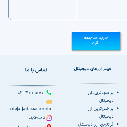
خرید ساچمه
نقره
فیلتر ارزهای دیجیتال
تماس با ما
پر سودترین ارز
021-9130-1580
دیجیتال
پر ضررترین ارز
info[at]alibabaservat.ir
دیجیتال
اینستاگرام
گرانترین ارز دیجیتال