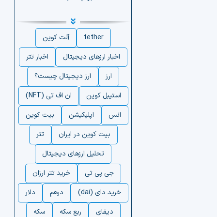
tether
آلت کوین
اخبار ارزهای دیجیتال
اخبار تتر
ارز
ارز دیجیتال چیست؟
استیبل کوین
ان اف تی (NFT)
انس
اپلیکیشن
بیت کوین
بیت کوین در ایران
تتر
تحلیل ارزهای دیجیتال
جی پی تی
خرید تتر ارزان
خرید دای (dai)
درهم
دلار
دیفای
ربع سکه
سکه