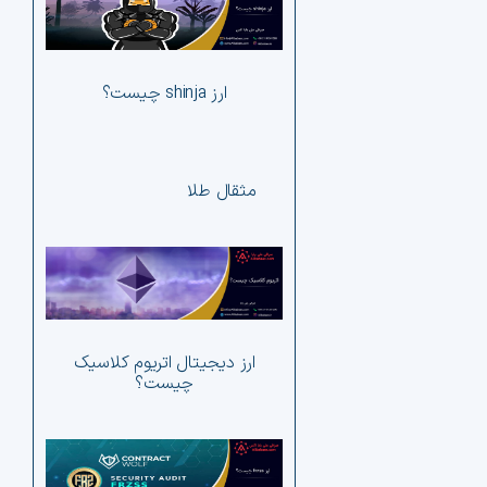
آلت 
ار
ارز shinja چیست؟
مثقال طلا
ارز
آلت 
ار
ارز دیجیتال اتریوم کلاسیک
چیست؟