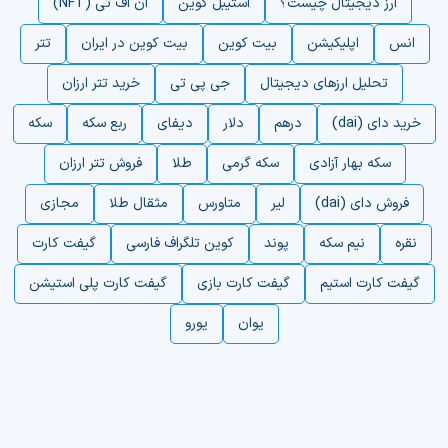
ارز دیجیتال چیست؟
استیبل کوین
ان اف تی (NFT)
انس
اپلیکیشن
بیت کوین
بیت کوین در ایران
تتر
تحلیل ارزهای دیجیتال
جی پی تی
خرید تتر ارزان
خرید دای (dai)
درهم
دلار
دیفای
ربع سکه
سکه
سکه بهار آزادی
سکه گرمی
طلا
فروش تتر ارزان
فروش دای (dai)
لیر
متاورس
مثقال طلا
مجازی
نقره
نیم سکه
پوند
کوین تلگراف فارسی
گیفت کارت
گیفت کارت استیم
گیفت کارت بازی
گیفت کارت پلی استیشن
یوان
یورو