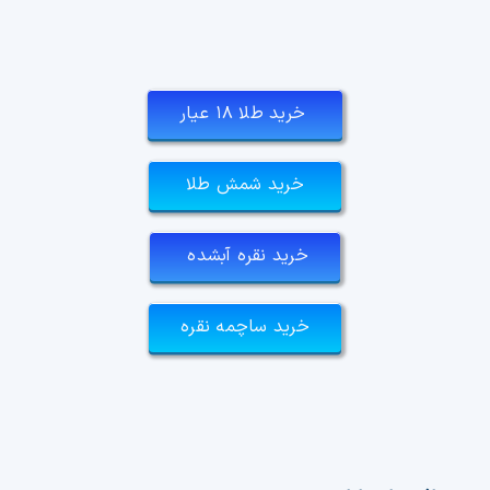
خرید طلا ۱۸ عیار
خرید شمش طلا
خرید نقره آبشده
خرید ساچمه نقره