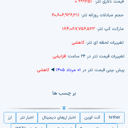
قیمت دلاری تتر:
0.999251
حجم مبادلات روزانه تتر:
60,806,936,311
مارکت کپ تتر:
184,087,756,523
تغییرات لحظه ای تتر:
کاهشی
تغییرات قیمت تتر در ۲۴ ساعت:
افزایشی
پیش بینی قیمت تتر در
۰۱ مرداد ۱۴۰۵
◀️
کاهشی
بر چسب ها
tether
آلت کوین
اخبار ارزهای دیجیتال
اخبار تتر
ارز