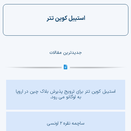
چت جی پی تی رایگان
استیبل کوین تتر
فیلتر ارزهای دیجیتال
کارمزد
جدیدترین مقالات
تماس با ما
دسته‌بندی ارزها
شاخص ترس و طمع
استیبل کوین تتر برای ترویج پذیرش بلاک چین در اروپا
به لوگانو می رود.
خرید تتر ارزان
مشاوره خدمات مالی
ساچمه نقره ۲ اونسی