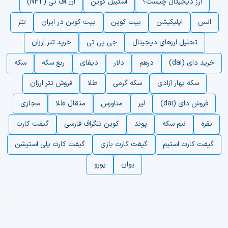
ارز دیجیتال چیست؟
استیبل کوین
ان اف تی (NFT)
انس
اپلیکیشن
بیت کوین
بیت کوین در ایران
تتر
تحلیل ارزهای دیجیتال
جی پی تی
خرید تتر ارزان
خرید دای (dai)
درهم
دلار
دیفای
ربع سکه
سکه
سکه بهار آزادی
سکه گرمی
طلا
فروش تتر ارزان
فروش دای (dai)
لیر
متاورس
مثقال طلا
مجازی
نقره
نیم سکه
پوند
کوین تلگراف فارسی
گیفت کارت
گیفت کارت استیم
گیفت کارت بازی
گیفت کارت پلی استیشن
یوان
یورو