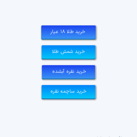
خرید طلا ۱۸ عیار
خرید شمش طلا
خرید نقره آبشده
خرید ساچمه نقره