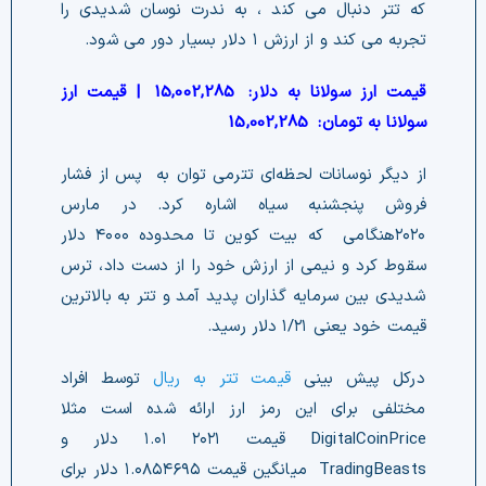
که تتر دنبال می کند ، به ندرت نوسان شدیدی را
تجربه می کند و از ارزش ۱ دلار بسیار دور می شود.
قیمت ارز سولانا به دلار:
15,002,285
| قیمت ارز
سولانا به تومان:
15,002,285
از دیگر نوسانات لحظه‌ای تترمی توان به پس از فشار
فروش پنجشنبه سیاه اشاره کرد. در مارس
۲۰۲۰هنگامی که بیت کوین تا محدوده ۴۰۰۰ دلار
سقوط کرد و نیمی از ارزش خود را از دست داد، ترس
شدیدی بین سرمایه گذاران پدید آمد و تتر به بالاترین
قیمت خود یعنی ۱/۲۱ دلار رسید.
درکل پیش بینی
قیمت تتر به ریال
توسط افراد
مختلفی برای این رمز ارز ارائه شده است مثلا
DigitalCoinPrice قیمت ۲۰۲۱ ۱.۰۱ دلار و
TradingBeasts میانگین قیمت ۱.۰۸۵۴۶۹۵ دلار برای