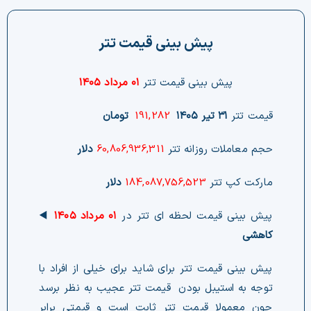
چت جی پی تی رایگان
پیش بینی قیمت تتر
فیلتر ارزهای دیجیتال
پیش بینی قیمت تتر
۰۱ مرداد ۱۴۰۵
کارمزد
قیمت تتر
۳۱ تیر ۱۴۰۵
191,282
تومان
تماس با ما
حجم معاملات روزانه تتر
60,806,936,311
دلار
دسته‌بندی ارزها
مارکت کپ تتر
184,087,756,523
دلار
شاخص ترس و طمع
پیش بینی قیمت لحظه ای تتر در
۰۱ مرداد ۱۴۰۵
◀️
خرید تتر ارزان
کاهشی
پیش بینی قیمت تتر برای شاید برای خیلی از افراد با
مشاوره خدمات مالی
توجه به استیبل بودن قیمت تتر عجیب به نظر برسد
چون معمولا قیمت تتر ثابت است و قیمتی برابر