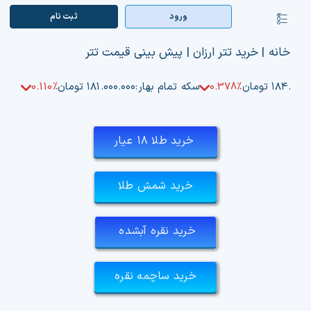
Ski
ورود
ثبت‌ نام
کنترلر
t
صفحه‌بندی
conten
صفحه اصلی
خانه
|
خرید تتر ارزان
|
پیش بینی قیمت تتر
بازار ارزها
۱۸۴.۵۰ تومان
0.378%
سکه تمام بهار:
۱۸۱.۰۰۰.۰۰۰ تومان
0.110%
اپلیکیشن
خرید طلا ۱۸ عیار
قیمت تتر
خرید شمش طلا
راهنما
بازار معاملاتی
خرید نقره آبشده
تابلوخوانی ارزهای دیجیتال
خرید ساچمه نقره
کوین مارکت کپ