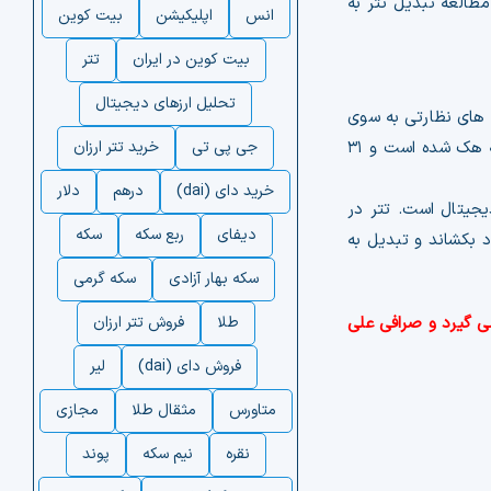
مطالعه تبدیل تتر به
انس
اپلیکیشن
بیت کوین
بیت کوین در ایران
تتر
تحلیل ارزهای دیجیتال
 های نظارتی به سوی
این شرکت دراز شده است. تتر چند بار هم به خاطر هک شدن اقدام به بروزرسانی سیستم کرد، مثلا در نوامبر ۲۰۱۷ تتر مدعی بود که هک شده است و ۳۱
جی پی تی
خرید تتر ارزان
خرید دای (dai)
درهم
دلار
یجیتال است. تتر در
دیفای
ربع سکه
سکه
د بکشاند و تبدیل به
سکه بهار آزادی
سکه گرمی
ی گیرد و صرافی علی
طلا
فروش تتر ارزان
فروش دای (dai)
لیر
متاورس
مثقال طلا
مجازی
نقره
نیم سکه
پوند