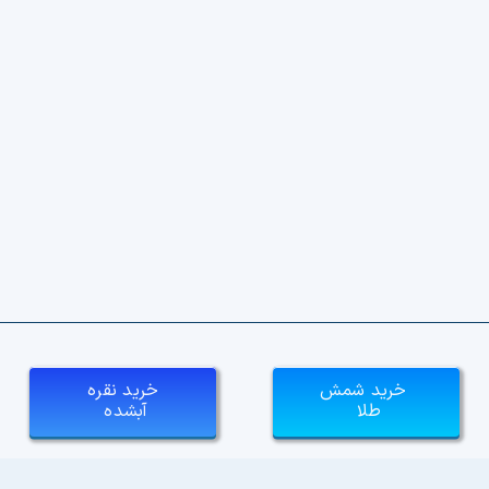
خرید شمش
خرید نقره
طلا
آبشده