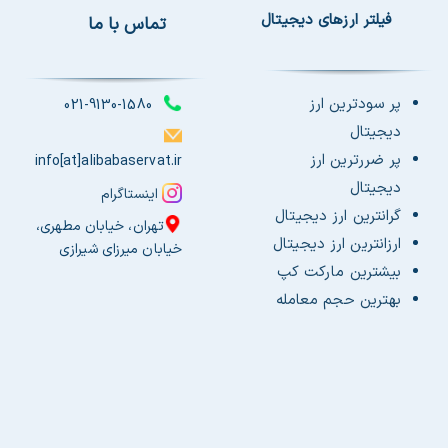
فیلتر ارزهای دیجیتال
تماس با ما
پر سودترین ارز
021-9130-1580
دیجیتال
پر ضررترین ارز
info[at]alibabaservat.ir
دیجیتال
اینستاگرام
گرانترین ارز دیجیتال
تهران، خیابان مطهری،
ارزانترین ارز دیجیتال
خیابان میرزای شیرازی
بیشترین مارکت کپ
بهترین حجم معامله