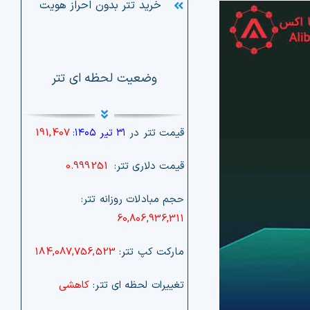
خرید تتر بدون احراز هویت
وضعیت لحظه ای تتر
قیمت تتر در
۳۱ تیر ۱۴۰۵
:
191,407
قیمت دلاری تتر:
0.999251
حجم مبادلات روزانه تتر:
60,806,936,311
مارکت کپ تتر:
184,087,756,523
تغییرات لحظه ای تتر:
کاهشی