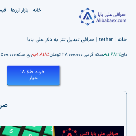
Ski
خانه
بازار ارزها
قیم
t
conten
خانه
|
tether
|
صرافی تبدیل تتر به دلار علی بابا
ن
1.682%
سکه گرمی:
۲۷.۰۰۰.۰۰۰ تومان
1.818%
ربع سکه:
۵۲.۵۰۰.۰۰۰ ت
خرید طلا ۱۸
عیار
صراف