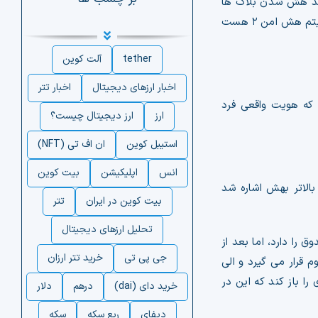
وند هش شدن بلاک ها
نیز هشینگ می گویند. یکی از الگوریتم هایی که این عمل هش شدن را با مجموعه ای از توابع در هم سازی شده انجام می دهد الگوریتم هش امن ۲ هست
tether
آلت کوین
اخبار ارزهای دیجیتال
اخبار تتر
که هویت واقعی فرد
ارز
ارز دیجیتال چیست؟
استیبل کوین
ان اف تی (NFT)
انس
اپلیکیشن
بیت کوین
الاتر بهش اشاره شد
بیت کوین در ایران
تتر
تحلیل ارزهای دیجیتال
را دارد، اما بعد از
جی پی تی
خرید تتر ارزان
قرار می گیرد و الی
ا باز کند که این در
خرید دای (dai)
درهم
دلار
دیفای
ربع سکه
سکه