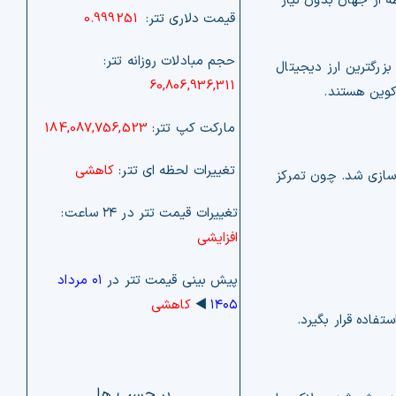
 از جهان بدون نیاز
قیمت دلاری تتر:
0.999251
حجم مبادلات روزانه تتر:
زرگترین ارز دیجیتال
60,806,936,311
کوین هستند.
مارکت کپ تتر:
184,087,756,523
تغییرات لحظه ای تتر:
کاهشی
 سازی شد. چون تمرکز
تغییرات قیمت تتر در ۲۴ ساعت:
افزایشی
پیش بینی قیمت تتر در
۰۱ مرداد
۱۴۰۵
◀️
کاهشی
فاده قرار بگیرد.
بر چسب ها