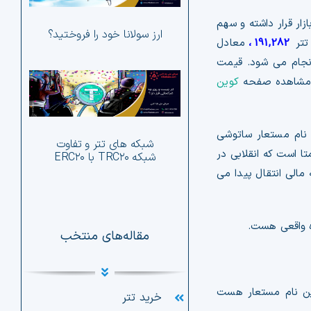
اخ
زار قرار داشته و سهم
ارز سولانا خود را فروختید؟
191,282
،
معادل
ش
جام می شود. قیمت
شبکه
 مشاهده صفحه
کوین
آلت
دیج
چی
تدا در سال ۲۰۰۸ توسط یک فرد، یا گروه با نام مستعار ساتوشی
شبکه های تتر و تفاوت
ارز
یتال همتا به همتا است که انقلابی در
شبکه TRC۲۰ با ERC۲۰
مالی انتقال پیدا می
ده واقعی هست.
مقاله‌های منتخب
ین نام مستعار هست
خرید تتر