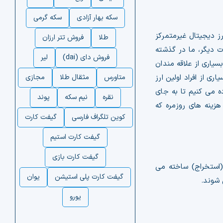
سکه بهار آزادی
سکه گرمی
ز دیجیتال غیرمتمرکز
طلا
فروش تتر ارزان
ت دیگر، ما در گذشته
فروش دای (dai)
لیر
یاری از علاقه مندان
ی از افراد اولین ارز
متاورس
مثقال طلا
مجازی
ه می کنیم تا به جای
نقره
نیم سکه
پوند
هزینه های روزمره که
کوین تلگراف فارسی
گیفت کارت
گیفت کارت استیم
گیفت کارت بازی
دید در طی فرآیند (استخراج) ساخته می
گیفت کارت پلی استیشن
یوان
 شوند.
یورو