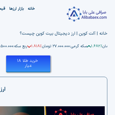
Ski
خانه
بازار ارزها
قیم
t
conten
خانه
|
آلت کوین
|
ارز دیجیتال بیت کوین چیست؟
ن
1.682%
سکه گرمی:
۲۷.۰۰۰.۰۰۰ تومان
1.818%
ربع سکه:
۵۲.۵۰۰.۰۰۰ ت
خرید طلا ۱۸
عیار
ارز