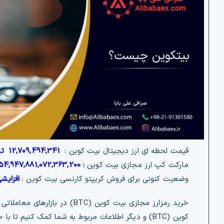
قیمت لحظه ای ارز دیجیتال بیت کوین :
12,709,494,341
تو
مارکت کپ ارز مجازی بیت کوین
:
54,947,881,072,363,200
وضعیت کنونی برای فروش کریپتو کارنسی بیت کوین :
افزایش
خرید رمزارز مجازی بیت کوین 
کوین (BTC) و دیگر اطلاعات مربوط به شما کمک کنیم تا با خرید ارز دیجیتال بیت کوین (BTC) و فروش به موقع آن، سود دوچندان به دست آورید.