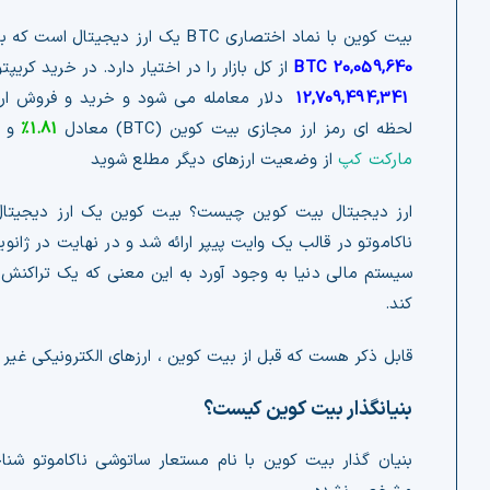
بیت کوین با نماد اختصاری BTC یک ارز دیجیتال است که با مارکت کپ حدود
20,059,640 BTC
از کل بازار را در اختیار دارد. در خرید کریپتو کارنسی بیت کوین (BTC) هر واحد
12,709,494,341
دلار معامله می شود و خرید و فروش ارز
لحظه ای رمز ارز مجازی بیت کوین (BTC) معادل
1.81%
و تغی
مارکت کپ
از وضعیت ارزهای دیگر مطلع شوید
سیستم مالی دنیا به وجود آورد به این معنی که یک تراکنش 
کند.
قابل ذکر هست که قبل از بیت کوین ، ارزهای الکترونیکی غیر 
بنیانگذار بیت کوین کیست؟
بنیان گذار بیت کوین با نام مستعار ساتوشی ناکاموتو 