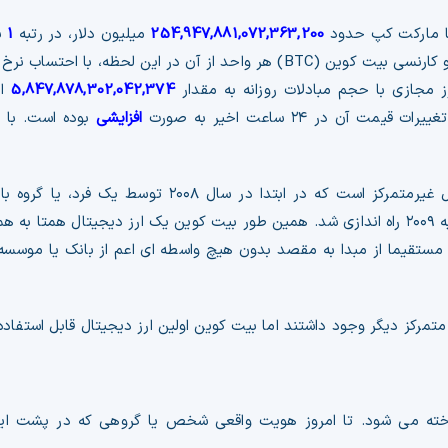
254,947,881,072,363,200
میلیون دلار، در رتبه
1
با
 از آن در این لحظه، با احتساب نرخ تتر
 مجازی با حجم مبادلات روزانه به مقدار
5,847,878,302,042,374
ان
یرات قیمت آن در ۲۴ ساعت اخیر به صورت
افزایشی
بوده است. با
ارز دیجیتال بیت کوین چیست؟ بیت کوین یک ارز دیجیتال غیرمتمرکز است که در اب
ناکاموتو در قالب یک وایت پیپر ارائه شد و در نهایت در ژانویه ۲۰۰۹ راه اندازی شد. همین طور بیت کوین یک ارز دیج
مستقیما از مبدا به مقصد بدون هیچ واسطه ای اعم از بانک یا موسسه 
متمرکز دیگر وجود داشتند اما بیت کوین اولین ارز دیجیتال قابل استفا
شناخته می شود. تا امروز هویت واقعی شخص یا گروهی که در پشت ا