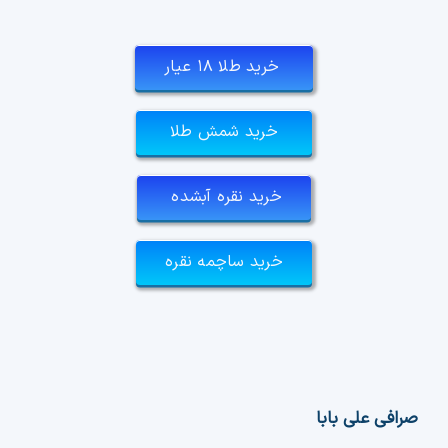
خرید طلا ۱۸ عیار
خرید شمش طلا
خرید نقره آبشده
خرید ساچمه نقره
صرافی علی بابا