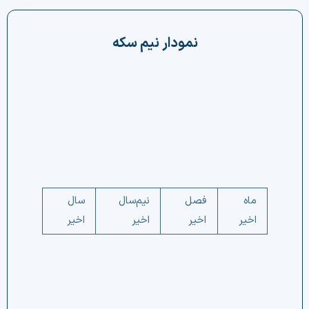
چت جی پی تی رایگان
نمودار نیم سکه
فیلتر ارزهای دیجیتال
کارمزد
تماس با ما
دسته‌بندی ارزها
شاخص ترس و طمع
ماه
فصل
نیم‌سال
سال
اخیر
اخیر
اخیر
اخیر
خرید تتر ارزان
مشاوره خدمات مالی