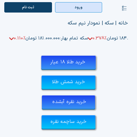
Ski
ورود
ثبت‌ نام
کنترلر
t
صفحه‌بندی
conten
صفحه اصلی
خانه
|
سکه
|
نمودار نیم سکه
بازار ارزها
۱۸۴.۵۰ تومان
0.378%
سکه تمام بهار:
۱۸۱.۰۰۰.۰۰۰ تومان
0.110%
اپلیکیشن
خرید طلا ۱۸ عیار
قیمت تتر
خرید شمش طلا
راهنما
بازار معاملاتی
خرید نقره آبشده
تابلوخوانی ارزهای دیجیتال
خرید ساچمه نقره
کوین مارکت کپ