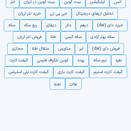
انس
اپلیکیشن
بیت کوین
بیت کوین در ایران
تتر
تحلیل ارزهای دیجیتال
جی پی تی
خرید تتر ارزان
خرید دای (dai)
درهم
دلار
دیفای
ربع سکه
سکه
سکه بهار آزادی
سکه گرمی
طلا
فروش تتر ارزان
فروش دای (dai)
لیر
متاورس
مثقال طلا
مجازی
نقره
نیم سکه
پوند
کوین تلگراف فارسی
گیفت کارت
گیفت کارت استیم
گیفت کارت بازی
گیفت کارت پلی استیشن
یوان
یورو