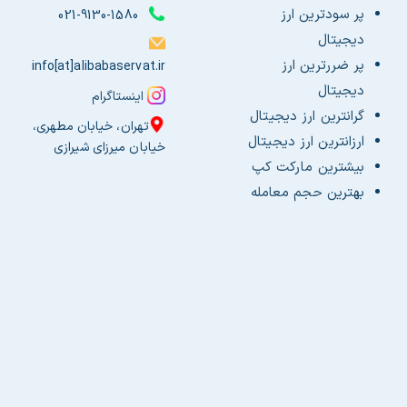
پر سودترین ارز
021-9130-1580
دیجیتال
پر ضررترین ارز
info[at]alibabaservat.ir
دیجیتال
اینستاگرام
گرانترین ارز دیجیتال
تهران، خیابان مطهری،
ارزانترین ارز دیجیتال
خیابان میرزای شیرازی
بیشترین مارکت کپ
بهترین حجم معامله