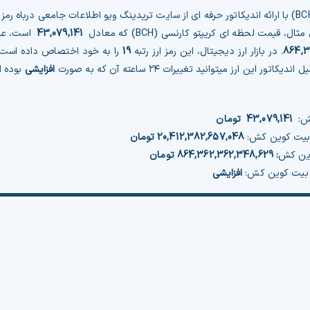
یمت لحظه ای کریپتو کارنسی (BCH) که معادل
43,079,141
است، علا
864,3
. در بازار ارز دیجیتال، این رمز ارز رتبه
19
را به خود اختصاص داده است. در فروش ارز (BCH) مقدار سهمی که از
اتور این ارز میتوانید تغییرات ۲۴ ساعته آن که به صورت
افزایشی
بوده 
ش:
43,079,141
تومان
ی بیت کوین کش:
20,412,382,657,048
تومان
وین کش
:
864,362,362,348,629
تومان
 بیت کوین کش:
افزایشی