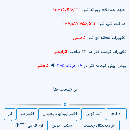
حجم مبادلات روزانه تتر:
60,806,936,311
مارکت کپ تتر:
184,087,756,523
تغییرات لحظه ای تتر:
کاهشی
تغییرات قیمت تتر در ۲۴ ساعت:
افزایشی
پیش بینی قیمت تتر در
۰۸ مرداد ۱۴۰۵
◀️
کاهشی
بر چسب ها
tether
آلت کوین
اخبار ارزهای دیجیتال
اخبار تتر
ارز
ارز دیجیتال چیست؟
استیبل کوین
ان اف تی (NFT)