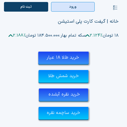
Ski
ورود
ثبت‌ نام
کنترلر
t
صفحه‌بندی
conten
صفحه اصلی
خانه
|
گیفت کارت پلی استیشن
بازار ارزها
۱۸۷ تومان
2.124%
سکه تمام بهار:
۱۸۴.۵۰۰.۰۰۰ تومان
2.188%
اپلیکیشن
خرید طلا ۱۸ عیار
قیمت تتر
خرید شمش طلا
راهنما
بازار معاملاتی
خرید نقره آبشده
تابلوخوانی ارزهای دیجیتال
خرید ساچمه نقره
کوین مارکت کپ