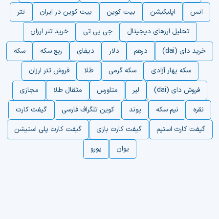
انس
اپلیکیشن
بیت کوین
بیت کوین در ایران
تتر
تحلیل ارزهای دیجیتال
جی پی تی
خرید تتر ارزان
خرید دای (dai)
درهم
دلار
دیفای
ربع سکه
سکه
سکه بهار آزادی
سکه گرمی
طلا
فروش تتر ارزان
فروش دای (dai)
لیر
متاورس
مثقال طلا
مجازی
نقره
نیم سکه
پوند
کوین تلگراف فارسی
گیفت کارت
گیفت کارت استیم
گیفت کارت بازی
گیفت کارت پلی استیشن
یوان
یورو