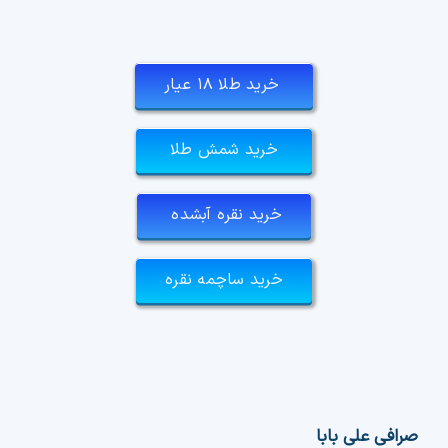
خرید طلا ۱۸ عیار
خرید شمش طلا
خرید نقره آبشده
خرید ساچمه نقره
صرافی علی بابا