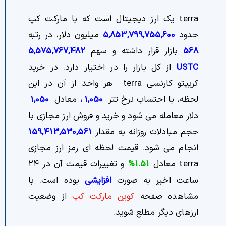
terra یک ارز دیجیتال است که با مارکت کپ
حدود
5,853,799,755,600
میلیون دلار، در رتبه
568
بازار قرار داشته و سهم
5,575,767,482
USTC
از کل بازار را در اختیار دارد. در خرید
کریپتو کارنسی terra هر واحد از آن در این
لحظه، با احتساب نرخ تتر
1,050
،
معادل
1,050
دلار معامله می شود و خرید و فروش ارز مجازی با
حجم مبادلات روزانه به مقدار
159,413,530,561
انجام می شود. قیمت لحظه ای رمز ارز مجازی
terra معادل
1.51%
و تغییرات قیمت آن در ۲۴
ساعت اخیر به صورت
افزایشی
بوده است. با
مشاهده صفحه
کوین مارکت کپ
از وضعیت
ارزهای دیگر مطلع شوید.