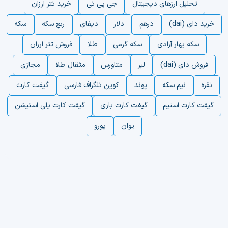
تحلیل ارزهای دیجیتال
جی پی تی
خرید تتر ارزان
خرید دای (dai)
درهم
دلار
دیفای
ربع سکه
سکه
سکه بهار آزادی
سکه گرمی
طلا
فروش تتر ارزان
فروش دای (dai)
لیر
متاورس
مثقال طلا
مجازی
نقره
نیم سکه
پوند
کوین تلگراف فارسی
گیفت کارت
گیفت کارت استیم
گیفت کارت بازی
گیفت کارت پلی استیشن
یوان
یورو