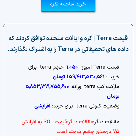
خرید ساچمه نقره
چت جی پی تی رایگان
فیلتر ارزهای دیجیتال
قیمت Terra | کره و ایالات متحده توافق کردند که
کارمزد
داده های تحقیقاتی در Terra را به اشتراک بگذارند.
تماس با ما
قیمت Terra امروز
:
1,050
حجم terra برای
دسته‌بندی ارزها
خرید :
159,413,530,561
تومان
مارکت کپ terra روزانه
:
5,853,799,755,600
شاخص ترس و طمع
تومان
خرید تتر ارزان
وضعیت کنونی terra برای خرید:
افزایشی
مشاوره خدمات مالی
مقالات دیگر:
مقالات دیگر:
قیمت SOL به افزایش
۷۵ درصدی چشم دوخته است