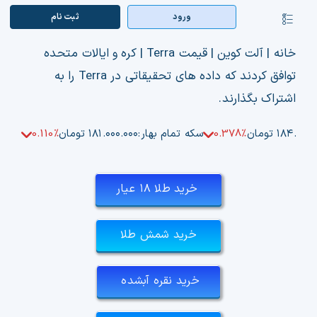
Ski
ورود
ثبت‌ نام
کنترلر
t
صفحه‌بندی
conten
صفحه اصلی
خانه
|
آلت کوین
|
قیمت Terra | کره و ایالات متحده
توافق کردند که داده های تحقیقاتی در Terra را به
بازار ارزها
اشتراک بگذارند.
اپلیکیشن
۱۸۴.۵۰ تومان
0.378%
سکه تمام بهار:
۱۸۱.۰۰۰.۰۰۰ تومان
0.110%
قیمت تتر
خرید طلا ۱۸ عیار
راهنما
بازار معاملاتی
خرید شمش طلا
تابلوخوانی ارزهای دیجیتال
خرید نقره آبشده
کوین مارکت کپ