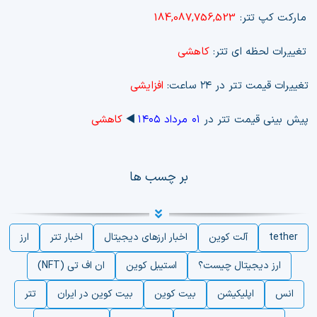
مارکت کپ تتر:
184,087,756,523
تغییرات لحظه ای تتر:
کاهشی
تغییرات قیمت تتر در ۲۴ ساعت:
افزایشی
پیش بینی قیمت تتر در
۰۱ مرداد ۱۴۰۵
◀️
کاهشی
بر چسب ها
tether
آلت کوین
اخبار ارزهای دیجیتال
اخبار تتر
ارز
ارز دیجیتال چیست؟
استیبل کوین
ان اف تی (NFT)
انس
اپلیکیشن
بیت کوین
بیت کوین در ایران
تتر