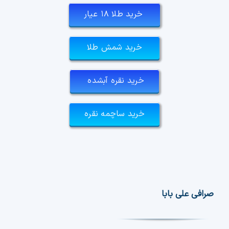
خرید طلا ۱۸ عیار
خرید شمش طلا
خرید نقره آبشده
خرید ساچمه نقره
صرافی علی بابا