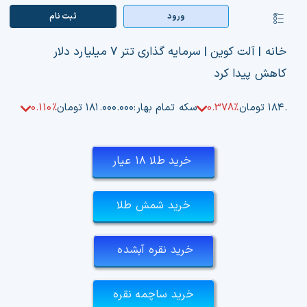
Ski
ورود
ثبت‌ نام
کنترلر
t
صفحه‌بندی
conten
صفحه اصلی
خانه
|
آلت کوین
|
سرمایه گذاری تتر ۷ میلیارد دلار
کاهش پیدا کرد
بازار ارزها
۱۸۴.۵۰ تومان
0.378%
سکه تمام بهار:
۱۸۱.۰۰۰.۰۰۰ تومان
0.110%
اپلیکیشن
قیمت تتر
خرید طلا ۱۸ عیار
راهنما
خرید شمش طلا
بازار معاملاتی
خرید نقره آبشده
تابلوخوانی ارزهای دیجیتال
کوین مارکت کپ
خرید ساچمه نقره