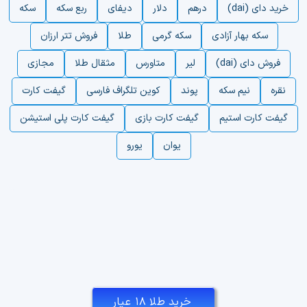
خرید دای (dai)
درهم
دلار
دیفای
ربع سکه
سکه
سکه بهار آزادی
سکه گرمی
طلا
فروش تتر ارزان
فروش دای (dai)
لیر
متاورس
مثقال طلا
مجازی
نقره
نیم سکه
پوند
کوین تلگراف فارسی
گیفت کارت
گیفت کارت استیم
گیفت کارت بازی
گیفت کارت پلی استیشن
یوان
یورو
خرید طلا ۱۸ عیار