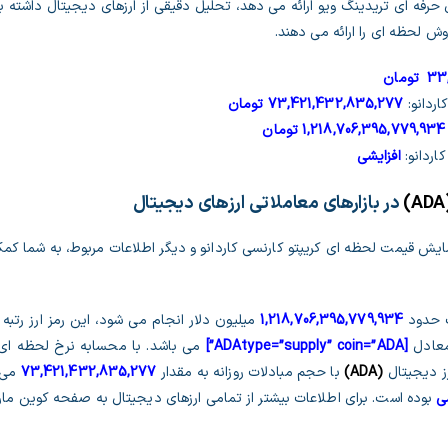
ی حرفه ای تریدینگ ویو ارائه می دهد، تحلیل دقیقی از ارزهای دیجیتال داشته ب
 لحظه ای را ارائه می دهند.
33
تومان
اردانو:
73,421,432,835,277
تومان
1,218,706,395,779,934
تومان
ردانو:
افزایشی
ADA
)
در بازارهای معاملاتی ارزهای دیجیتال
یش قیمت لحظه ای کریپتو کارنسی کاردانو و دیگر اطلاعات مربوط، به شما کمک 
 حدود
1,218,706,395,779,934
میلیون دلار انجام می شود، این رمز ارز رتبه
 معادل
[ADAtype=”supply” coin=”ADA”]
می باشد. با محسابه نرخ لحظه ای 
ز دیجیتال
(
ADA
)
با حجم مبادلات روزانه به مقدار
73,421,432,835,277
می ب
ی
بوده است. برای اطلاعات بیشتر از تمامی ارزهای دیجیتال به صفحه کوین ما