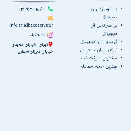
پر سودترین ارز
021-9130-1580
دیجیتال
پر ضررترین ارز
info[at]alibabaservat.ir
دیجیتال
اینستاگرام
گرانترین ارز دیجیتال
تهران، خیابان مطهری،
ارزانترین ارز دیجیتال
خیابان میرزای شیرازی
بیشترین مارکت کپ
بهترین حجم معامله