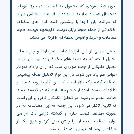
بدون شک افرادی که مشغول به فعالیت در حوزه ارزهای
چت جی پی تی رایگان
دیجیتال هستند نیاز به استفاده از ابزارهای مختلفی دارند
که بتوانند بازار ارزها را پیشبینی کنند. ابزار های مختلف
فیلتر ارزهای دیجیتال
اطلاعاتی از جمله حجم بازار، قیمت، تاریخچه قیمت، حجم
معاملات و خرید و فروش لحظه ای را ارائه می دهند.
کارمزد
بخش مهمی از این ابزارها شامل نمودارها و چارت های
تماس با ما
تحلیل است، که به دسته های مختلفی تقسیم می شوند.
تحلیل تکنیکال از جمله مواردی است که از ان با نام نمودار
دسته‌بندی ارزها
خوانی هم یاد می شود. در این نوع تحلیل هدف پیشبینی
اتفاقات آینده یک بازار است، که این کار با روند قیمت و
شاخص ترس و طمع
اطلاعات بدست امده از حجم معاملات که در گذشته اتفاق
افتاده انجام می شود. در تحلیل تکنیکال فرض بر این است
خرید تتر ارزان
که تاریخ تکرار می شود، این جمله به این معناست که در
صورت مطالعه قیمت جاری و گذشته دارایی یک ارز می
مشاوره خدمات مالی
توان اتفاقات اینده ان را پیش بینی کرد و هیچ یک از
حرکات و نوسانات قیمتی تصادفی نیست.