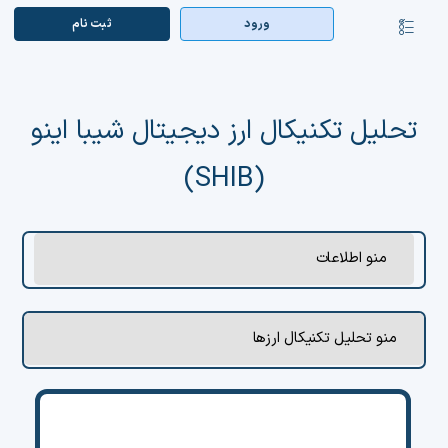
Ski
ورود
ثبت‌ نام
کنترلر
t
صفحه‌بندی
conten
صفحه اصلی
بازار ارزها
تحلیل تکنیکال ارز دیجیتال شیبا اینو
(SHIB)
اپلیکیشن
قیمت تتر
منو اطلاعات
راهنما
بازار معاملاتی
منو تحلیل تکنیکال ارزها
تابلوخوانی ارزهای دیجیتال
کوین مارکت کپ