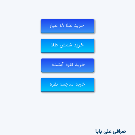
خرید طلا ۱۸ عیار
خرید شمش طلا
خرید نقره آبشده
خرید ساچمه نقره
صرافی علی بابا