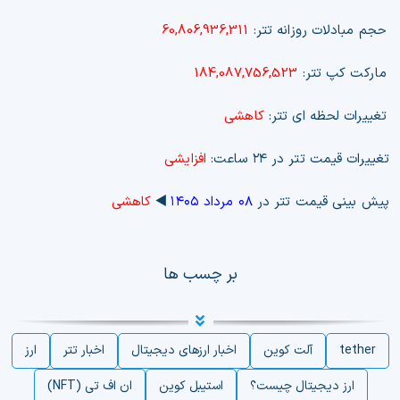
حجم مبادلات روزانه تتر:
60,806,936,311
مارکت کپ تتر:
184,087,756,523
تغییرات لحظه ای تتر:
کاهشی
تغییرات قیمت تتر در ۲۴ ساعت:
افزایشی
پیش بینی قیمت تتر در
۰۸ مرداد ۱۴۰۵
◀️
کاهشی
بر چسب ها
tether
آلت کوین
اخبار ارزهای دیجیتال
اخبار تتر
ارز
ارز دیجیتال چیست؟
استیبل کوین
ان اف تی (NFT)