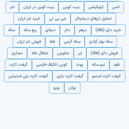
انس
اپلیکیشن
بیت کوین
بیت کوین در ایران
تتر
تحلیل ارزهای دیجیتال
جی پی تی
خرید تتر ارزان
خرید دای (dai)
درهم
دلار
دیفای
ربع سکه
سکه
سکه بهار آزادی
سکه گرمی
طلا
فروش تتر ارزان
فروش دای (dai)
لیر
متاورس
مثقال طلا
مجازی
نقره
نیم سکه
پوند
کوین تلگراف فارسی
گیفت کارت
گیفت کارت استیم
گیفت کارت بازی
گیفت کارت پلی استیشن
یوان
یورو