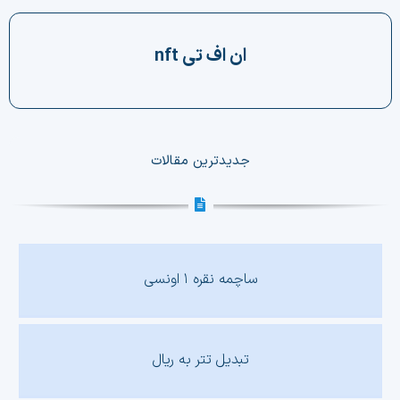
چت جی پی تی رایگان
ان اف تی nft
فیلتر ارزهای دیجیتال
کارمزد
جدیدترین مقالات
تماس با ما
دسته‌بندی ارزها
شاخص ترس و طمع
ساچمه نقره ۱ اونسی
خرید تتر ارزان
مشاوره خدمات مالی
تبدیل تتر به ریال