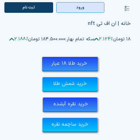
Ski
ورود
ثبت‌ نام
کنترلر
t
صفحه‌بندی
conten
صفحه اصلی
خانه
|
ان اف تی nft
بازار ارزها
۱۸۷ تومان
2.124%
سکه تمام بهار:
۱۸۴.۵۰۰.۰۰۰ تومان
2.188%
اپلیکیشن
خرید طلا ۱۸ عیار
قیمت تتر
خرید شمش طلا
راهنما
بازار معاملاتی
خرید نقره آبشده
تابلوخوانی ارزهای دیجیتال
خرید ساچمه نقره
کوین مارکت کپ