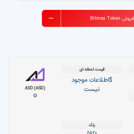
فروش
Bitmax Token
قیمت لحظه ای
$اطلاعات موجود
نیست
ASD (ASD)
رنک
8520