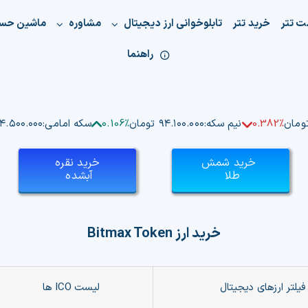
ت تتر
خرید تتر
تابلوخوانی ارز دیجیتال
مشاوره
ماشین حس
راهنما
0.382%
نیم سکه:
۹۴.۱۰۰.۰۰۰ تومان
0.106%
سکه امامی:
۱۸۴.۵۰۰.۰۰۰ تو
خرید شمش
خرید نقره
طلا
آبشده
خرید ارز
Bitmax Token
فیلتر ارزهای دیجیتال
لیست ICO ها