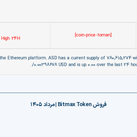
[coin-price-toman]
High 24H: $
he Ethereum platform. ASD has a current supply of 780,615,274 with
0.00398678 USD and is up 0.00 over the last 24 hou
فروش
Bitmax Token
|
مرداد ۱۴۰۵