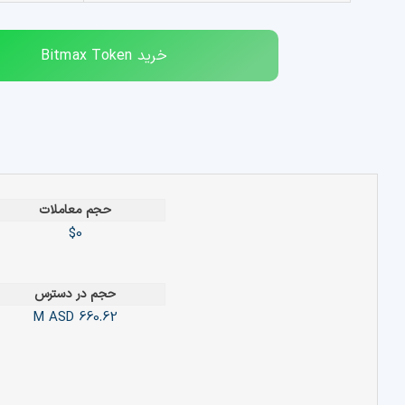
خرید
Bitmax Token
حجم معاملات
$0
حجم در دسترس
ASD
660.62 M