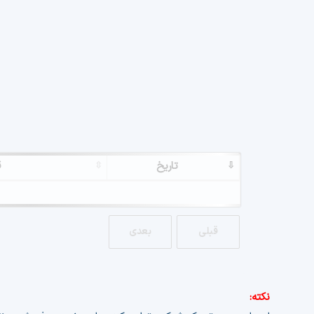
تاریخ
ق
قبلی
بعدی
نکته: