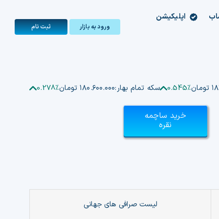
اب
اپلیکیشن
ورود به بازار
ثبت‌ نام
مان
0.545%
سکه تمام بهار:
۱۸۰.۶۰۰.۰۰۰ تومان
0.278%
خرید ساچمه
نقره
لیست صرافی های جهانی