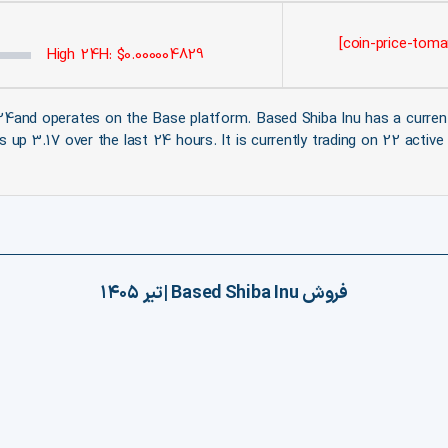
High 24H: $0.000004829
4and operates on the Base platform. Based Shiba Inu has a current su
s up 3.17 over the last 24 hours. It is currently trading on 22 acti
فروش
Based Shiba Inu
|
تیر ۱۴۰۵