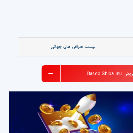
لیست صرافی های جهانی
روش
Based Shiba Inu
قیمت ارز دیجیتال تتر
یجیتال
استیبل کوین
تحلیل ارزهای دیجیتال
خرید تتر ارزان
فروش