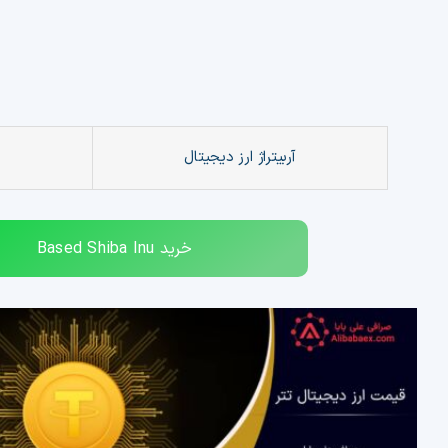
آربیتراژ ارز دیجیتال
خرید
Based Shiba Inu