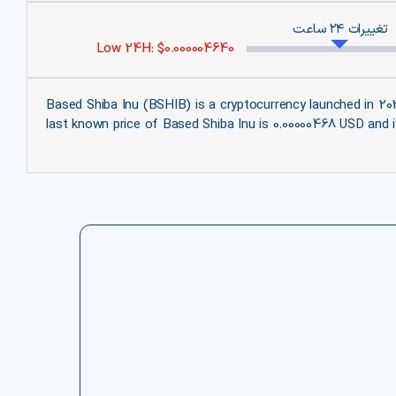
تغییرات ۲۴ ساعت
Low 24H: $0.000004640
Based Shiba Inu (BSHIB) is a cryptocurrency launched in 202
last known price of Based Shiba Inu is 0.00000468 USD and i