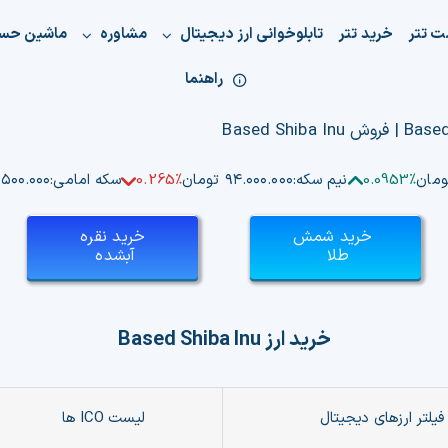
ت تتر
خرید تتر
تابلوخوانی ارز دیجیتال
مشاوره
ماشین حس
راهنما
0.0953%
نیم سکه:
۹۴.۰۰۰.۰۰۰ تومان
0.265%
سکه امامی:
۱۸۴.۵۰۰.۰۰۰ 
خرید شمش
خرید نقره
طلا
آبشده
خرید ارز
Based Shiba Inu
فیلتر ارزهای دیجیتال
لیست ICO ها