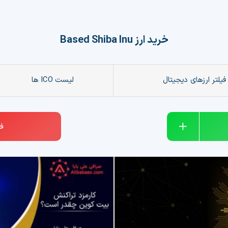
خرید ارز
Based Shiba Inu
فیلتر ارزهای دیجیتال
لیست ICO ها
ف
tether
آلت کوین
اخبار ارزهای د