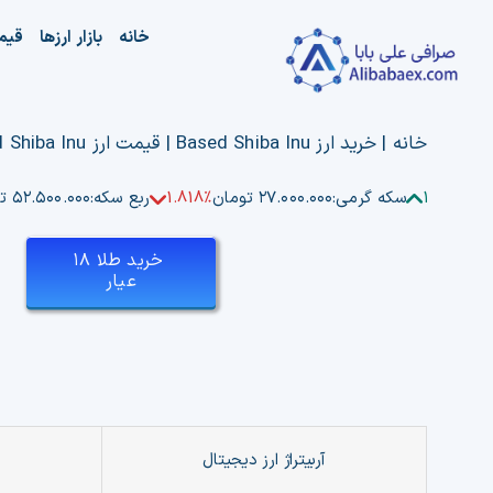
Ski
خانه
بازار ارزها
قیم
t
conten
خانه
|
خرید ارز Based Shiba Inu | قیمت ارز Based Shiba Inu | فروش Based Shiba Inu
1.803%
سکه گرمی:
۲۷.۰۰۰.۰۰۰ تومان
1.818%
ربع سکه:
۵۲.۵۰۰.۰۰۰ تومان
خرید طلا ۱۸
عیار
آربیتراژ ارز دیجیتال