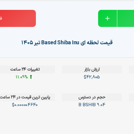
ف
قیمت لحظه ای
Based Shiba Inu
تیر ۱۴۰۵
ارزش بازار
تغییرات ۲۴ ساعت
11.09%
$42,805
حجم در دسترس
پایین ترین قیمت در ۲۴ ساعت
$0.000004640
BSHIB
9.04 B