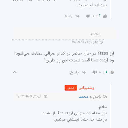
ترید انجام نمایید.
0
1
پاسخ
محمد
آبان ۲, ۱۴۰۴ ۱۷:۰۴
ارز frzss در حال حاضر در کدام صرافی معامله می‌شود؟
ود آینده شما قصد لیست این رو دارین؟
0
1
پاسخ
پشتیبانی
مدیر
پاسخ به
محمد
آبان ۲, ۱۴۰۴ ۱۷:۲۲
سلام
بازار معاملات جهانی ارز frzss باز نشده.
باز بشه بله حتماَ لیستش میکنیم.