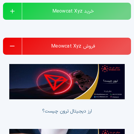
خرید
Meowcat Xyz
فروش
Meowcat Xyz
ارز دیجیتال ترون چیست؟