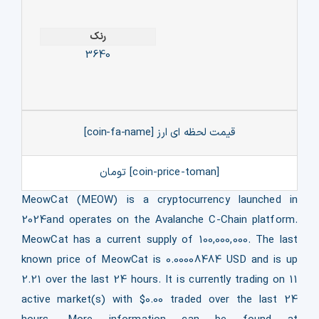
رنک
3640
قیمت لحظه ای ارز [coin-fa-name]
[coin-price-toman] تومان
MeowCat (MEOW) is a cryptocurrency launched in
2024and operates on the Avalanche C-Chain platform.
MeowCat has a current supply of 100,000,000. The last
known price of MeowCat is 0.00008484 USD and is up
2.21 over the last 24 hours. It is currently trading on 11
active market(s) with $0.00 traded over the last 24