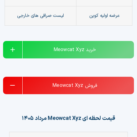
چت جی پی تی رایگان
عرضه اولیه کوین
لیست صرافی های خارجی
فیلتر ارزهای دیجیتال
کارمزد
خرید
Meowcat Xyz
تماس با ما
دسته‌بندی ارزها
فروش
Meowcat Xyz
شاخص ترس و طمع
خرید تتر ارزان
قیمت لحظه ای
Meowcat Xyz
مرداد ۱۴۰۵
مشاوره خدمات مالی