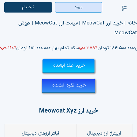
Ski
ورود
ثبت‌ نام
کنترلر
t
صفحه‌بندی
conten
صفحه اصلی
انه
|
خرید ارز MeowCat | قیمت ارز MeowCat | فروش
MeowCa
بازار ارزها
:
۱۸۴.۵۰۰.۰۰۰ تومان
0.378%
سکه تمام بهار:
۱۸۱.۰۰۰.۰۰۰ تومان
0.110%
اپلیکیشن
خرید طلا آبشده
قیمت تتر
راهنما
خرید نقره آبشده
بازار معاملاتی
خرید ارز
Meowcat Xyz
تابلوخوانی ارزهای دیجیتال
کوین مارکت کپ
آربیتراژ ارز دیجیتال
فیلتر
ارزهای دیجیتال