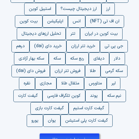
ارز
ارز دیجیتال چیست؟
استیبل کوین
ان اف تی (NFT)
انس
اپلیکیشن
بیت کوین
بیت کوین در ایران
تتر
تحلیل ارزهای دیجیتال
جی پی تی
خرید تتر ارزان
خرید دای (dai)
درهم
دلار
دیفای
ربع سکه
سکه
سکه بهار آزادی
سکه گرمی
طلا
فروش تتر ارزان
فروش دای (dai)
لیر
متاورس
مثقال طلا
مجازی
نقره
نیم سکه
پوند
کوین تلگراف فارسی
گیفت کارت
گیفت کارت استیم
گیفت کارت بازی
گیفت کارت پلی استیشن
یوان
یورو