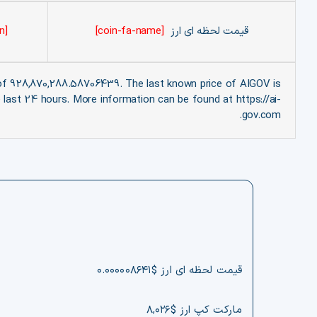
قیمت لحظه ای ارز
[coin-fa-name]
[coin-price-toman]
 of 928,870,288.58706439. The last known price of AIGOV is
e last 24 hours. More information can be found at https://ai-
gov.com.
قیمت لحظه ای ارز $۰.۰۰۰۰۰۸۶۴۱
مارکت کپ ارز $۸,۰۲۶