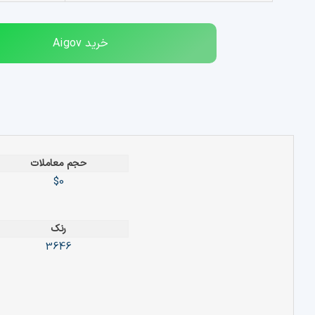
خرید
Aigov
حجم معاملات
$0
رنک
3646