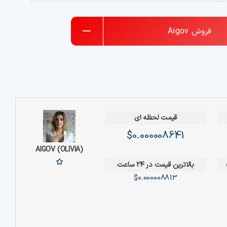
فروش
Aigov
قیمت لحظه ای
$0.000008641
AIGOV (OLIVIA)
بالاترین قیمت در ۲۴ ساعت
$0.000008813