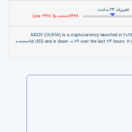
تغییرات ۲۴ ساعت
Low 24H: $0.000008468
AIGOV (OLIVIA) is a cryptocurrency launched in 20
0.0000085 USD and is down -0.79 over the last 24 hours. It i