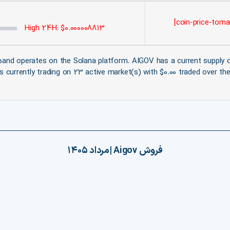
High 24H: $0.000008813
25and operates on the Solana platform. AIGOV has a current supply
s currently trading on 23 active market(s) with $0.00 traded over th
فروش
Aigov
|
مرداد ۱۴۰۵