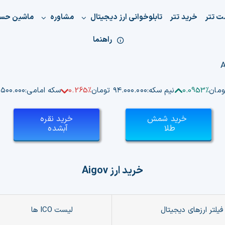
ت تتر
خرید تتر
تابلوخوانی ارز دیجیتال
مشاوره
ماشین حس
راهنما
0.0953%
نیم سکه:
۹۴.۰۰۰.۰۰۰ تومان
0.265%
سکه امامی:
۱۸۴.۵۰۰.۰۰۰ 
خرید شمش
خرید نقره
طلا
آبشده
خرید ارز
Aigov
فیلتر ارزهای دیجیتال
لیست ICO ها