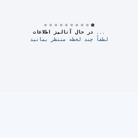
lude this page from your cache plugin, as it i
ctions on how to implement the exclusion, kind