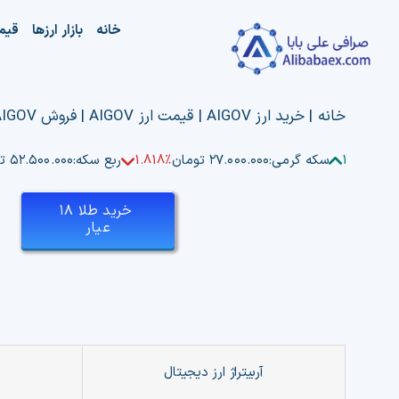
Ski
خانه
بازار ارزها
قیم
t
conten
خانه
|
خرید ارز AIGOV | قیمت ارز AIGOV | فروش AIGOV
1.819%
سکه گرمی:
۲۷.۰۰۰.۰۰۰ تومان
1.818%
ربع سکه:
۵۲.۵۰۰.۰۰۰ تومان
خرید طلا ۱۸
عیار
آربیتراژ ارز دیجیتال