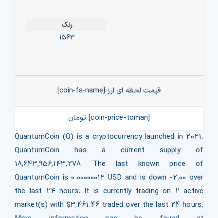
رنک
1563
قیمت لحظه ای ارز [coin-fa-name]
[coin-price-toman] تومان
QuantumCoin (Q) is a cryptocurrency launched in 2021.
QuantumCoin has a current supply of
18,643,956,143,278. The last known price of
QuantumCoin is 0.00000012 USD and is down -2.00 over
the last 24 hours. It is currently trading on 2 active
market(s) with $3,461.46 traded over the last 24 hours.