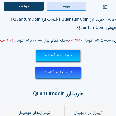
Ski
ورود
ثبت‌ نام
کنترلر
t
صفحه‌بندی
conten
صفحه اصلی
انه
|
خرید ارز QuantumCoin | قیمت ارز QuantumCoin |
روش QuantumCoin
بازار ارزها
:
۱۸۴.۵۰۰.۰۰۰ تومان
0.378%
سکه تمام بهار:
۱۸۱.۰۰۰.۰۰۰ تومان
0.110%
اپلیکیشن
خرید طلا آبشده
قیمت تتر
راهنما
خرید نقره آبشده
بازار معاملاتی
خرید ارز
Quantumcoin
تابلوخوانی ارزهای دیجیتال
کوین مارکت کپ
آربیتراژ ارز دیجیتال
فیلتر
ارزهای دیجیتال