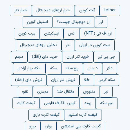
tether
آلت کوین
اخبار ارزهای دیجیتال
اخبار تتر
ارز
ارز دیجیتال چیست؟
استیبل کوین
ان اف تی (NFT)
انس
اپلیکیشن
بیت کوین
بیت کوین در ایران
تتر
تحلیل ارزهای دیجیتال
جی پی تی
خرید تتر ارزان
خرید دای (dai)
درهم
دلار
دیفای
ربع سکه
سکه
سکه بهار آزادی
سکه گرمی
طلا
فروش تتر ارزان
فروش دای (dai)
لیر
متاورس
مثقال طلا
مجازی
نقره
نیم سکه
پوند
کوین تلگراف فارسی
گیفت کارت
گیفت کارت استیم
گیفت کارت بازی
گیفت کارت پلی استیشن
یوان
یورو