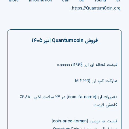
More information can be found at
https://QuantumCoin.org.
فروش
Quantumcoin
|
تیر ۱۴۰۵
قیمت لحظه ای ارز $۰.۰۰۰۰۰۰۱۱۹۴
مارکت کپ ارز $۲.۲۳ M
تغییرات ارز [coin-fa-name] در ۲۴ ساعت اخیر -۲.۸۸%
کاهش قیمت
قیمت به تومان [coin-price-toman]