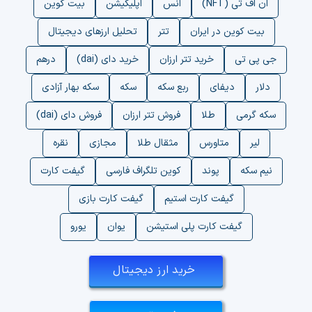
ان اف تی (NFT)
انس
اپلیکیشن
بیت کوین
بیت کوین در ایران
تتر
تحلیل ارزهای دیجیتال
جی پی تی
خرید تتر ارزان
خرید دای (dai)
درهم
دلار
دیفای
ربع سکه
سکه
سکه بهار آزادی
سکه گرمی
طلا
فروش تتر ارزان
فروش دای (dai)
لیر
متاورس
مثقال طلا
مجازی
نقره
نیم سکه
پوند
کوین تلگراف فارسی
گیفت کارت
گیفت کارت استیم
گیفت کارت بازی
گیفت کارت پلی استیشن
یوان
یورو
خرید ارز دیجیتال