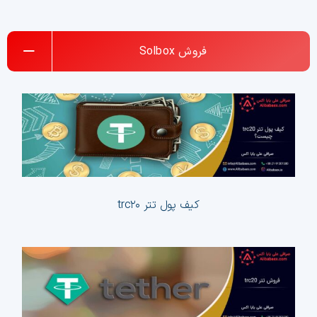
فروش
Solbox
ک
کیف پول تتر trc۲۰