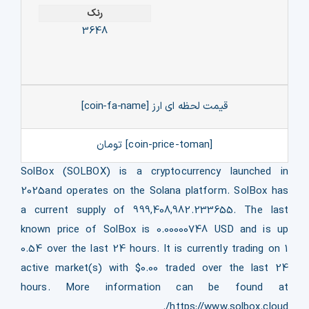
رنک
3648
قیمت لحظه ای ارز [coin-fa-name]
[coin-price-toman] تومان
SolBox (SOLBOX) is a cryptocurrency launched in
2025and operates on the Solana platform. SolBox has
a current supply of 999,408,982.233655. The last
known price of SolBox is 0.00000748 USD and is up
0.54 over the last 24 hours. It is currently trading on 1
active market(s) with $0.00 traded over the last 24
hours. More information can be found at
https://www.solbox.cloud/.