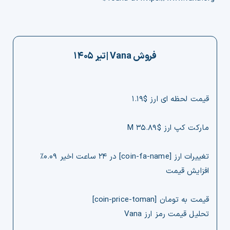
فروش
Vana
|
تیر ۱۴۰۵
قیمت لحظه ای ارز $۱.۱۹
مارکت کپ ارز $۳۵.۸۹ M
تغییرات ارز [coin-fa-name] در ۲۴ ساعت اخیر ۰.۰۹%
افزایش قیمت
قیمت به تومان [coin-price-toman]
تحلیل قیمت رمز ارز Vana