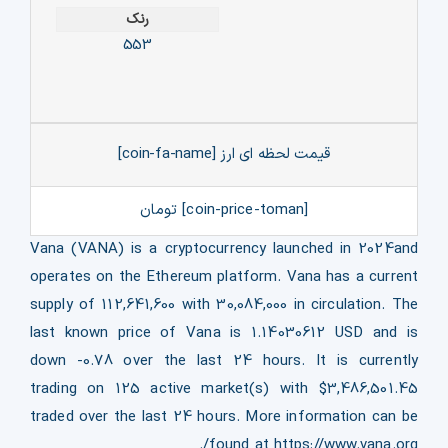
رنک
553
قیمت لحظه ای ارز [coin-fa-name]
[coin-price-toman] تومان
Vana (VANA) is a cryptocurrency launched in 2024and
operates on the Ethereum platform. Vana has a current
supply of 112,641,600 with 30,084,000 in circulation. The
last known price of Vana is 1.14030612 USD and is
down -0.78 over the last 24 hours. It is currently
trading on 125 active market(s) with $3,486,501.45
traded over the last 24 hours. More information can be
found at https://www.vana.org/.