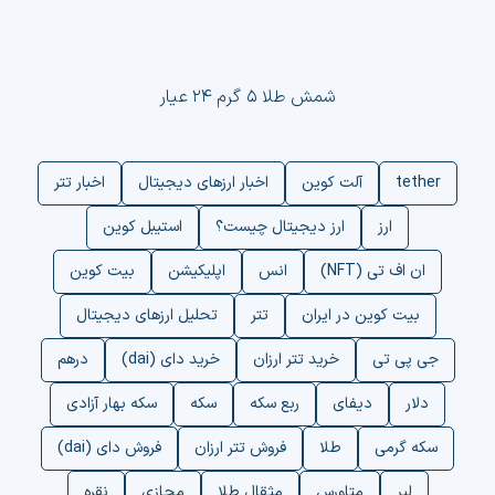
شمش طلا ۵ گرم ۲۴ عیار
tether
آلت کوین
اخبار ارزهای دیجیتال
اخبار تتر
ارز
ارز دیجیتال چیست؟
استیبل کوین
ان اف تی (NFT)
انس
اپلیکیشن
بیت کوین
بیت کوین در ایران
تتر
تحلیل ارزهای دیجیتال
جی پی تی
خرید تتر ارزان
خرید دای (dai)
درهم
دلار
دیفای
ربع سکه
سکه
سکه بهار آزادی
سکه گرمی
طلا
فروش تتر ارزان
فروش دای (dai)
لیر
متاورس
مثقال طلا
مجازی
نقره