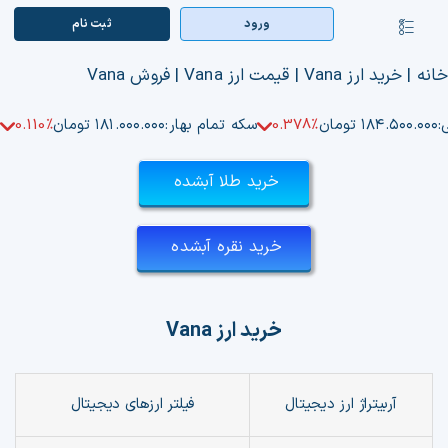
Ski
ورود
ثبت‌ نام
کنترلر
t
صفحه‌بندی
conten
صفحه اصلی
انه
|
خرید ارز Vana | قیمت ارز Vana | فروش Vana
بازار ارزها
:
۱۸۴.۵۰۰.۰۰۰ تومان
0.378%
سکه تمام بهار:
۱۸۱.۰۰۰.۰۰۰ تومان
0.110%
اپلیکیشن
خرید طلا آبشده
قیمت تتر
خرید نقره آبشده
راهنما
بازار معاملاتی
خرید ارز
Vana
تابلوخوانی ارزهای دیجیتال
آربیتراژ ارز دیجیتال
فیلتر
ارزهای دیجیتال
کوین مارکت کپ