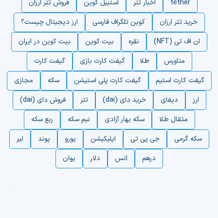
tether
اخبار تتر
استیبل کوین
فروش تتر ارزان
خرید تتر ارزان
کوین تلگراف فارسی
ارز دیجیتال چیست؟
ان اف تی (NFT)
نقره
بیت کوین
بیت کوین در ایران
متاورس
طلا
گیفت کارت بازی
گیفت کارت
گیفت کارت استیم
گیفت کارت پلی استیشن
سکه
مجازی
ارز
دیفای
خرید دای (dai)
تتر
فروش دای (dai)
مثقال طلا
سکه بهار آزادی
نیم سکه
ربع سکه
سکه گرمی
جی پی تی
اپلیکیشن
یورو
پوند
لیر
درهم
انس
دلار
یوان