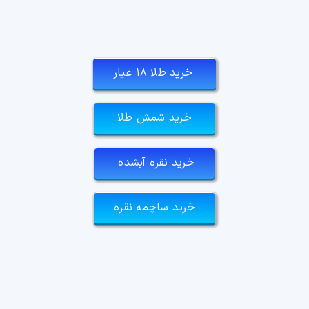
خرید طلا ۱۸ عیار
خرید شمش طلا
خرید نقره آبشده
خرید ساچمه نقره