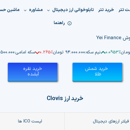
ت تتر
خرید تتر
تابلوخوانی ارز دیجیتال
مشاوره
ماشین حس
راهنما
0.0953%
نیم سکه:
۹۴.۰۰۰.۰۰۰ تومان
0.265%
سکه امامی:
۱۸۴.۵۰۰.۰۰۰ 
خرید شمش
خرید نقره
طلا
آبشده
خرید ارز
Clovis
فیلتر ارزهای دیجیتال
لیست ICO ها