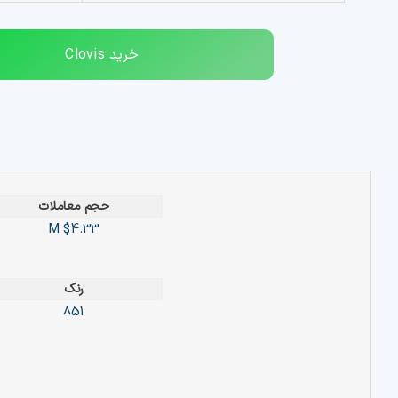
خرید
Clovis
حجم معاملات
$4.33 M
رنک
851