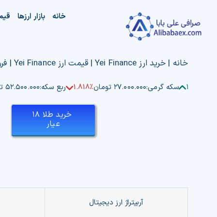
Ski
خانه
بازار ارزها
قیم
t
conten
خانه
|
خرید ارز Yei Finance | قیمت ارز Yei Finance | فروش Yei Finance
1.459%
سکه گرمی:
۲۷.۰۰۰.۰۰۰ تومان
1.818%
ربع سکه:
۵۲.۵۰۰.۰۰۰ تومان
خرید طلا ۱۸
عیار
آربیتراژ ارز دیجیتال