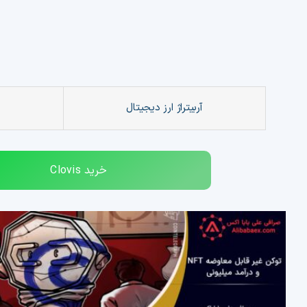
معامله خواهد بود.
آربیتراژ ارز دیجیتال
خرید
Clovis