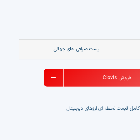
لیست صرافی های جهانی
فروش
Clovis
امل قیمت لحظه ای ارزهای دیجیتال
 معاوضه NFT و درآمد میلیونی