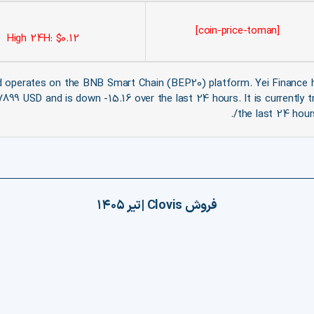
[coin-price-toman]
High 24H: $0.12
d operates on the BNB Smart Chain (BEP20) platform. Yei Finance h
47899 USD and is down -15.16 over the last 24 hours. It is currently 
the last 24 hour
فروش
Clovis
|
تیر ۱۴۰۵