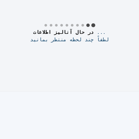
lude this page from your cache plugin, as it i
ctions on how to implement the exclusion, kind