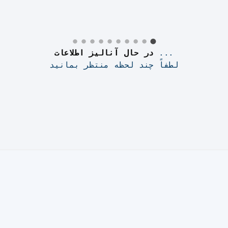
lude this page from your cache plugin, as it i
ctions on how to implement the exclusion, kind