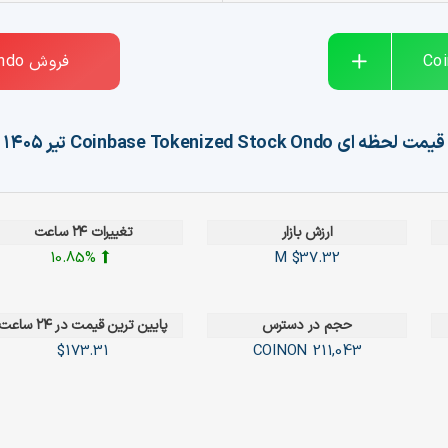
Co
فروش
ndo
قیمت لحظه ای
Coinbase Tokenized Stock Ondo
تیر ۱۴۰۵
ارزش بازار
تغییرات ۲۴ ساعت
10.85%
$37.32 M
حجم در دسترس
پایین ترین قیمت در ۲۴ ساعت
$173.31
COINON
211,043