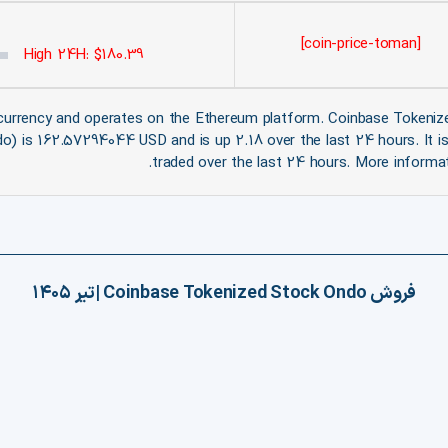
[coin-price-toman]
High 24H: $180.39
currency and operates on the Ethereum platform. Coinbase Tokeniz
) is 162.57294044 USD and is up 2.18 over the last 24 hours. It is 
traded over the last 24 hours. More informa
فروش
Coinbase Tokenized Stock Ondo
|
تیر ۱۴۰۵