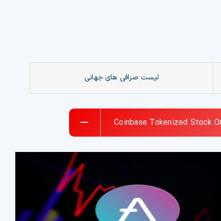
لیست صرافی های جهانی
Coinbase Tokenized Stock O
ز دیجیتال دای (DAI) چیست؟