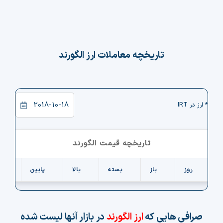
تاریخچه معاملات ارز الگورند
* ارز در IRT
تاریخچه قیمت الگورند
روز
باز
بسته
بالا
پایین
ح
صرافی هایی که
ارز الگورند
در بازار آنها لیست شده