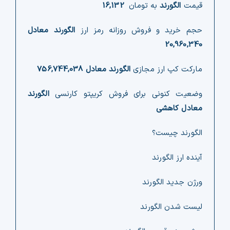
قیمت
الگورند
به تومان
16,132
حجم خرید و فروش روزانه رمز ارز
الگورند معادل
20,960,340
مارکت کپ ارز مجازی
الگورند معادل
756,744,038
وضعیت کنونی برای فروش کریپتو کارنسی
الگورند
معادل کاهشی
الگورند چیست؟
آینده ارز الگورند
ورژن جدید الگورند
لیست شدن الگورند