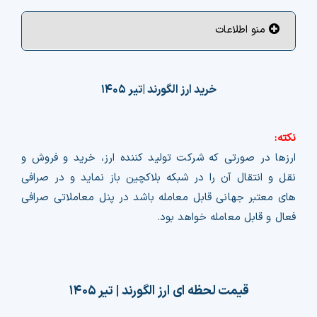
چت جی پی تی رایگان
منو اطلاعات
فیلتر ارزهای دیجیتال
خرید ارز الگورند |
تیر ۱۴۰۵
کارمزد
تماس با ما
نکته:
ارزها در صورتی که شرکت تولید کننده ارز، خرید و فروش و
دسته‌بندی ارزها
نقل و انتقال آن را در شبکه بلاکچین باز نماید و در صرافی
های معتبر جهانی قابل معامله باشد در پنل معاملاتی صرافی
شاخص ترس و طمع
فعال و قابل معامله خواهد بود.
خرید تتر ارزان
مشاوره خدمات مالی
قیمت لحظه ای ارز الگورند |
تیر ۱۴۰۵