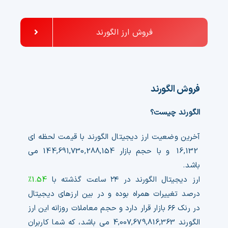
فروش ارز الگورند
فروش الگورند
الگورند چیست؟
آخرین وضعیت ارز دیجیتال الگورند با قیمت لحظه ای
16,132
و با حجم بازار
144,691,730,288,154
می
باشد.
ارز دیجیتال الگورند در ۲۴ ساعت گذشته با
1.54%
درصد تغییرات همراه بوده و در بین ارزهای دیجیتال
در رنک ۶۶ بازار قرار دارد و حجم معاملات روزانه این ارز
الگورند
4,007,679,816,363
می باشد، که شما کاربران