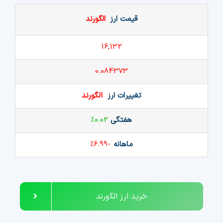
قیمت ارز
الگورند
16,132
0.084373
تغییرات ارز
الگورند
هفتگی
0.02%
ماهانه
-6.99%
خرید ارز الگورند