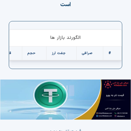
است
الگورند بازار ها
#
صرافی
جفت ارز
حجم
قیمت